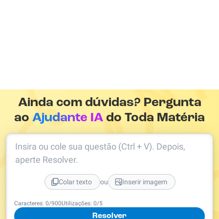
Ainda com dúvidas? Pergunta
ao
Ajudante IA
do Toda Matéria
Insira ou cole sua questão (Ctrl + V). Depois,
aperte Resolver.
ou
Colar texto
Inserir imagem
Caracteres:
0
/
900
Utilizações:
0
/5
Resolver