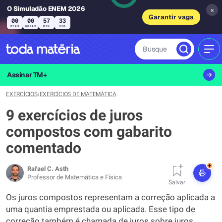
O Simuladão ENEM 2026
×
Garantir vaga
00
00
57
32
DIAS
HORAS
MIN
SEG
Busque
MEN
Assinar TM+
EXERCÍCIOS
›
EXERCÍCIOS DE MATEMÁTICA
9 exercícios de juros
compostos com gabarito
comentado
+
Rafael C. Asth
Professor de Matemática e Física
Salvar
Os juros compostos representam a correção aplicada a
uma quantia emprestada ou aplicada. Esse tipo de
correção também é chamada de juros sobre juros.