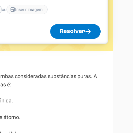
ou
Inserir imagem
Resolver
ambas consideradas substâncias puras. A
as é:
inida.
de átomo.