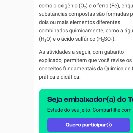
como o oxigênio (O₂) e o ferro (Fe), enq
Simulador SiSU
Física
substâncias compostas são formadas p
dois ou mais elementos diferentes
Química
combinados quimicamente, como a ág
Todos os Exercícios
(H₂O) e o ácido sulfúrico (H₂SO₄).
As atividades a seguir, com gabarito
explicado, permitem que você revise os
conceitos fundamentais da Química de
prática e didática.
Seja embaixador(a) do 
Estude do seu jeito. Compartilhe com
Quero participar