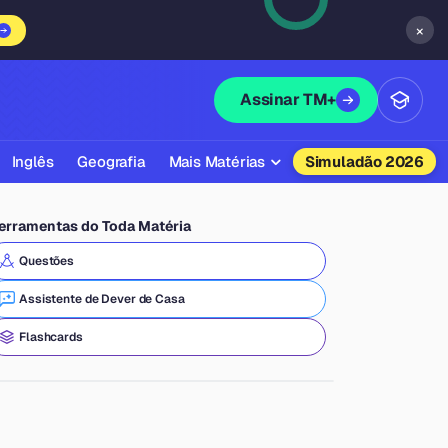
×
Assinar TM+
Inglês
Geografia
Mais Matérias
Simuladão 2026
Biologia
erramentas do Toda Matéria
Química
Questões
Física
Assistente de Dever de Casa
Filosofia
Flashcards
Literatura
Sociologia
Educação Física