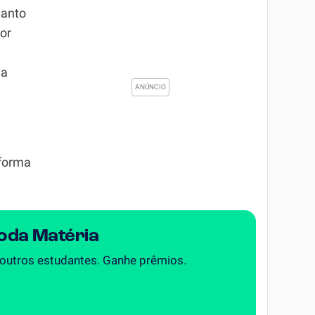
uanto
or
ua
 forma
Toda Matéria
 outros estudantes. Ganhe prêmios.