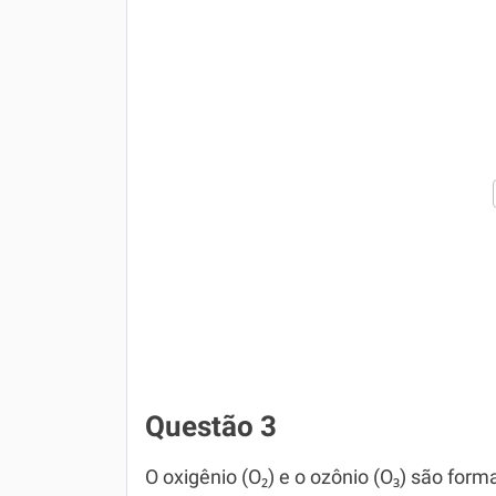
Questão 3
O oxigênio (O₂) e o ozônio (O₃) são for