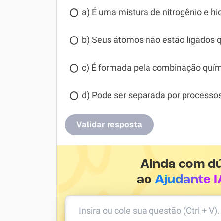
a) É uma mistura de nitrogênio e hi
b) Seus átomos não estão ligados 
c) É formada pela combinação quím
d) Pode ser separada por processos 
Validar resposta
Ainda com d
ao
Ajudante I
Insira ou cole sua questão (Ctrl + V)