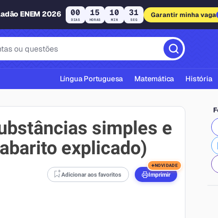
00
15
10
31
ladão ENEM 2026
Garantir minha vaga
DIAS
HORAS
MIN
SEG
Língua Portuguesa
Matemática
História
F
substâncias simples e
barito explicado)
cas ABNT
+
NOVIDADE
Adicionar aos favoritos
Imprimir