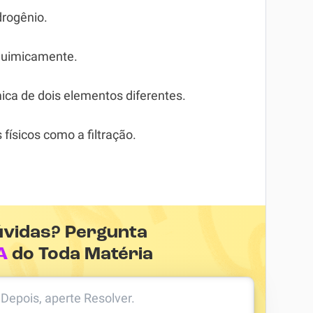
drogênio.
quimicamente.
ica de dois elementos diferentes.
físicos como a filtração.
úvidas? Pergunta
A
do Toda Matéria
. Depois, aperte Resolver.