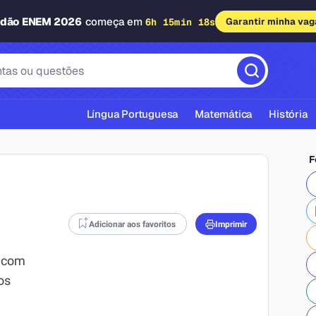
adão ENEM 2026
começa em
6h 15min 17s
Garantir minha vag
Língua Portuguesa
Matemática
História
F
Adicionar aos favoritos
Imprimir
cas ABNT
, com
os