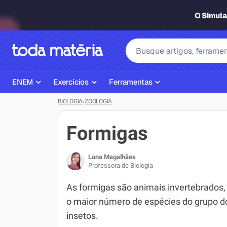
O Simul
ENEM
Exercícios
Ferramentas
BIOLOGIA
›
ZOOLOGIA
Página Inicial ENEM
ENEM
Ajudante de Dever de Casa
Plano de Estudos
Matemática
Corretor de Redação
Formigas
Matérias do ENEM
Português
Exercícios
Lana Magalhães
Corretor de Redação
História
Gerador Referências Bibliográfi
Professora de Biologia
Exercícios ENEM
Biologia
As formigas são animais invertebrados
o maior número de espécies do grupo d
Simulados ENEM
Inglês
insetos.
Tira Dúvidas
Geografia