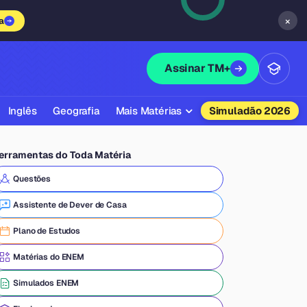
×
a
Assinar TM+
Inglês
Geografia
Mais Matérias
Simuladão 2026
Biologia
erramentas do Toda Matéria
Química
Questões
Física
Assistente de Dever de Casa
Filosofia
Plano de Estudos
Literatura
Matérias do ENEM
Sociologia
Simulados ENEM
Educação Física