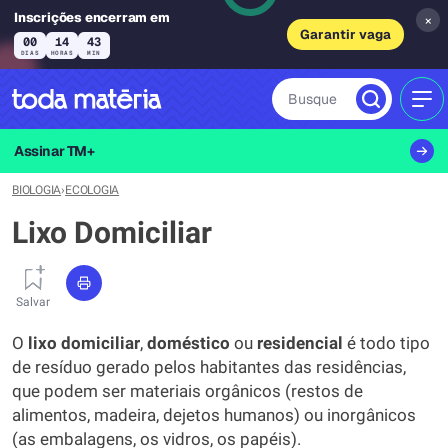
Inscrições encerram em
×
Garantir vaga
00
14
43
DIAS
HORAS
MIN
Busque
MEN
Assinar TM+
BIOLOGIA
›
ECOLOGIA
Lixo Domiciliar
Salvar
O
lixo domiciliar
,
doméstico
ou
residencial
é todo tipo
de resíduo gerado pelos habitantes das residências,
que podem ser materiais orgânicos (restos de
alimentos, madeira, dejetos humanos) ou inorgânicos
(as embalagens, os vidros, os papéis).