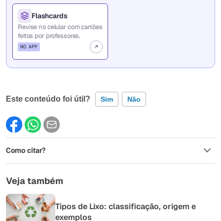
Flashcards
Revise no celular com cartões
feitos por professores.
NO APP
Este conteúdo foi útil?
Sim
Não
Este conteúdo contém informação incorreta
Como citar?
Este conteúdo não tem a informação que procuro
Outro
Veja também
Tipos de Lixo: classificação, origem e
exemplos