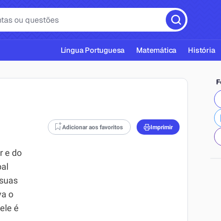
Língua Portuguesa
Matemática
História
F
Adicionar aos favoritos
Imprimir
cas ABNT
r e do
pal
 suas
va o
ele é