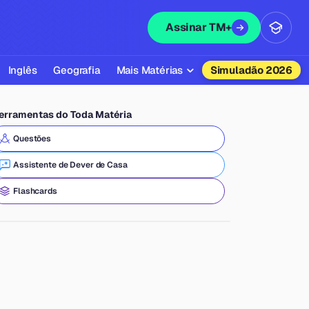
Assinar TM+
Inglês
Geografia
Mais Matérias
Simuladão 2026
Biologia
erramentas do Toda Matéria
Química
Questões
Física
Assistente de Dever de Casa
Filosofia
Flashcards
Literatura
Sociologia
Educação Física
Todas as Matérias