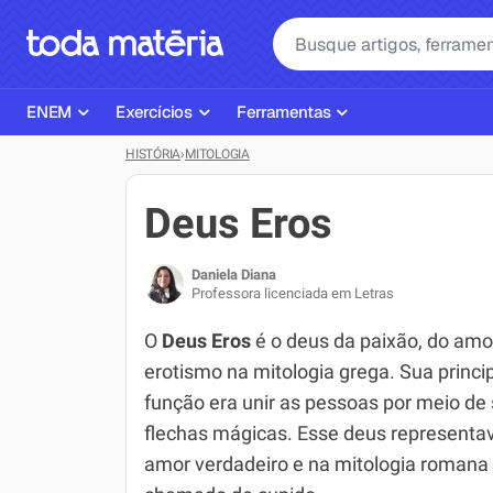
ENEM
Exercícios
Ferramentas
HISTÓRIA
›
MITOLOGIA
Página Inicial ENEM
ENEM
Ajudante de Dever de Casa
Plano de Estudos
Matemática
Corretor de Redação
Deus Eros
Matérias do ENEM
Português
Exercícios
Daniela Diana
Corretor de Redação
História
Gerador Referências Bibliográfi
Professora licenciada em Letras
Exercícios ENEM
Biologia
O
Deus Eros
é o deus da paixão, do amo
erotismo na mitologia grega. Sua princi
Simulados ENEM
Inglês
função era unir as pessoas por meio de
Tira Dúvidas
Geografia
flechas mágicas. Esse deus representa
amor verdadeiro e na mitologia romana 
Simulador SiSU
Física