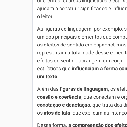
diferentes recursos linguísticos e estilís
Química
ajudam a construir significados e influe
Todos os Exercícios
o leitor.
As figuras de linguagem, por exemplo, 
um dos principais elementos que com
os efeitos de sentido em espanhol, mas
representam a totalidade desse conceit
efeitos de sentido abrangem um conjunt
estilísticos que
influenciam a forma com
um texto.
Além das
figuras de linguagem
, os efe
coesão e coerência
, que conectam e org
conotação e denotação
, que trata dos d
os
atos de fala
, que explicam as intenç
Dessa forma,
a compreensão dos efeit