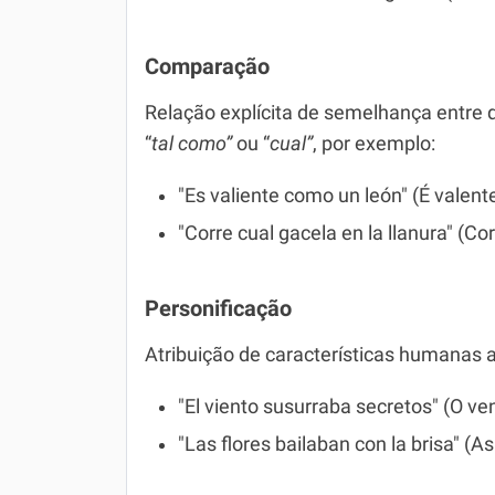
Comparação
Relação explícita de semelhança entre d
“
tal como”
ou “
cual”
, por exemplo:
"Es valiente como un león" (É valen
"Corre cual gacela en la llanura" (C
Personificação
Atribuição de características humanas a
"El viento susurraba secretos" (O v
"Las flores bailaban con la brisa" (