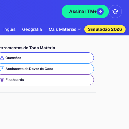
Assinar TM+
Inglês
Geografia
Mais Matérias
Simuladão 2026
Biologia
erramentas do Toda Matéria
Química
Questões
Física
Assistente de Dever de Casa
Filosofia
Flashcards
Literatura
Sociologia
Educação Física
Todas as Matérias