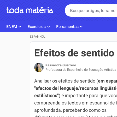
ENEM
Exercícios
Ferramentas
ESPANHOL
Página Inicial ENEM
ENEM
Ajudante de Dever de Casa
Plano de Estudos
Matemática
Corretor de Redação
Efeitos de sentid
Matérias do ENEM
Português
Exercícios
Kassandra Guerrero
Corretor de Redação
História
Gerador Referências Bibliográfi
Professora de Espanhol e de Educação Artística
Exercícios ENEM
Biologia
Analisar os efeitos de sentido (
em espa
"efectos del lenguaje/recursos lingüísti
Simulados ENEM
Inglês
estilísticos"
) é importante para que voc
Tira Dúvidas
Geografia
compreenda os textos em espanhol de 
aprofundada, percebendo como os
Simulador SiSU
Física