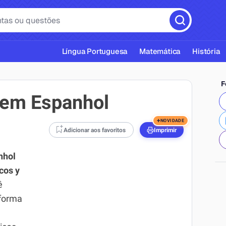
Língua Portuguesa
Matemática
História
F
o em Espanhol
+
NOVIDADE
Adicionar aos favoritos
Imprimir
cas ABNT
nhol
cos y
ê
forma