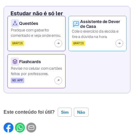
Estudar não é só ler
Assistente de Dever
Questões
de Casa
Pratique com gabarito
Cole o exercício da escola e
comentado e veja onde errou.
tire a dúvida na hora.
GRÁTIS
GRÁTIS
Flashcards
Revise no celular com cartões
feitos por professores.
NO APP
Este conteúdo foi útil?
Sim
Não
Este conteúdo contém informação incorreta