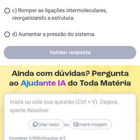
c) Romper as ligações intermoleculares,
reorganizando a estrutura.
d) Aumentar a pressão do sistema.
Validar resposta
Ainda com dúvidas? Pergunta
ao
Ajudante IA
do Toda Matéria
Insira ou cole sua questão (Ctrl + V). Depois,
aperte Resolver.
ou
Colar texto
Inserir imagem
Caracteres:
0
/
900
Utilizações:
0
/5