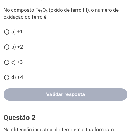
No composto Fe₂O₃ (óxido de ferro III), o número de
oxidação do ferro é:
a) +1
b) +2
c) +3
d) +4
Validar resposta
Questão 2
Na obtenção industrial do ferro em altos-fornos, o