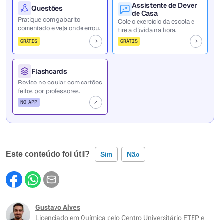
Assistente de Dever
Questões
de Casa
Pratique com gabarito
Cole o exercício da escola e
comentado e veja onde errou.
tire a dúvida na hora.
GRÁTIS
GRÁTIS
Flashcards
Revise no celular com cartões
feitos por professores.
NO APP
Este conteúdo foi útil?
Sim
Não
Este conteúdo contém informação incorreta
Este conteúdo não tem a informação que procuro
Gustavo Alves
Licenciado em Química pelo Centro Universitário ETEP e