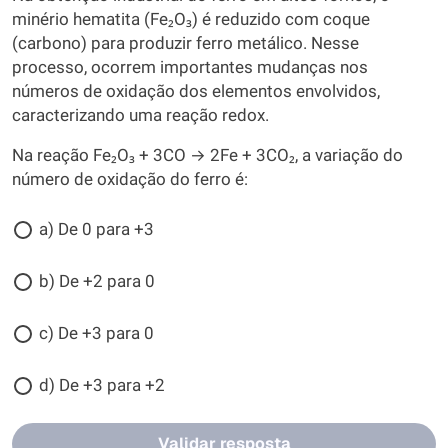
minério hematita (Fe₂O₃) é reduzido com coque
(carbono) para produzir ferro metálico. Nesse
processo, ocorrem importantes mudanças nos
números de oxidação dos elementos envolvidos,
caracterizando uma reação redox.
Na reação Fe₂O₃ + 3CO → 2Fe + 3CO₂, a variação do
número de oxidação do ferro é:
a) De 0 para +3
b) De +2 para 0
c) De +3 para 0
d) De +3 para +2
Validar resposta