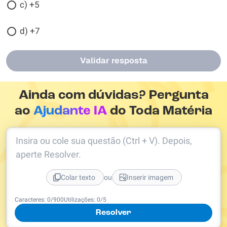
c) +5
d) +7
Validar resposta
Ainda com dúvidas? Pergunta
ao
Ajudante IA
do Toda Matéria
Insira ou cole sua questão (Ctrl + V). Depois,
aperte Resolver.
ou
Colar texto
Inserir imagem
Caracteres:
0
/
900
Utilizações:
0
/5
Resolver