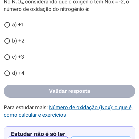
No N₂O₄, considerando que o oxigênio tem Nox = -2, o
número de oxidação do nitrogênio é:
a) +1
b) +2
c) +3
d) +4
Validar resposta
Para estudar mais:
Número de oxidação (Nox): o que é,
como calcular e exercícios
Estudar não é só ler