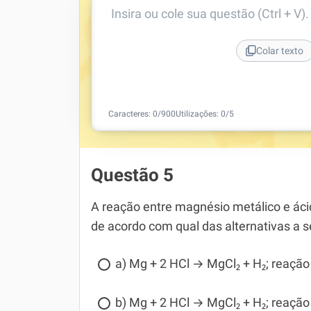
Insira ou cole sua questão (Ctrl + V)
Colar texto
Caracteres:
0
/
900
Utilizações:
0
/5
Questão 5
A reação entre magnésio metálico e ácid
de acordo com qual das alternativas a s
a) Mg + 2 HCl → MgCl₂ + H₂; reação
b) Mg + 2 HCl → MgCl₂ + H₂; reação