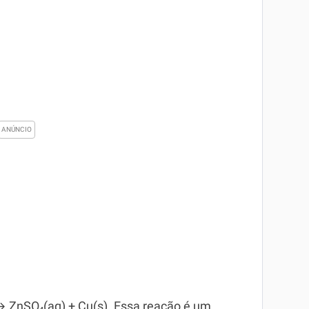
→ ZnSO₄(aq) + Cu(s). Essa reação é um