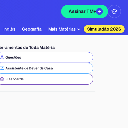
Assinar TM+
Inglês
Geografia
Mais Matérias
Simuladão 2026
Biologia
erramentas do Toda Matéria
Química
Questões
Física
Assistente de Dever de Casa
Filosofia
Flashcards
Literatura
Sociologia
Educação Física
Todas as Matérias