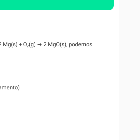
2 Mg(s) + O₂(g) → 2 MgO(s), podemos
camento)