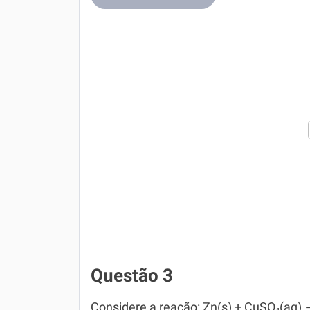
Questão 3
Considere a reação: Zn(s) + CuSO₄(aq) 