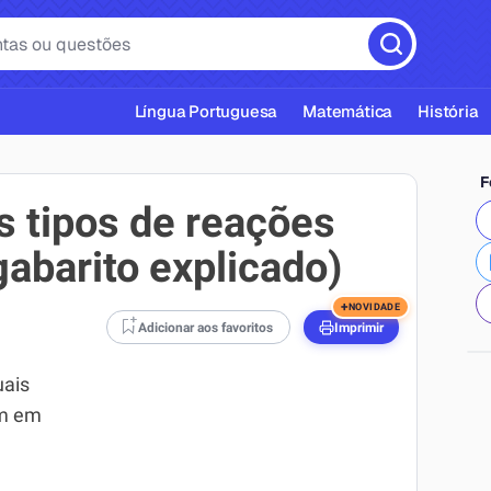
Língua Portuguesa
Matemática
História
F
s tipos de reações
abarito explicado)
cas ABNT
+
NOVIDADE
Adicionar aos favoritos
Imprimir
uais
am em