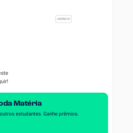
este
uir!
Toda Matéria
 outros estudantes. Ganhe prêmios.