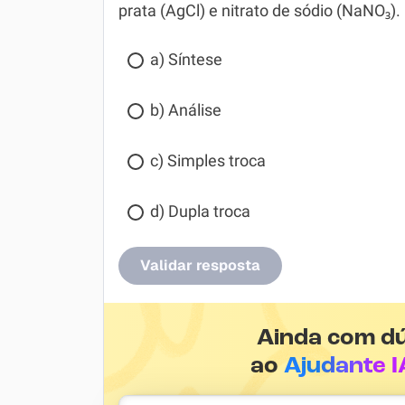
prata (AgCl) e nitrato de sódio (NaNO₃).
a) Síntese
b) Análise
c) Simples troca
d) Dupla troca
Validar resposta
Ainda com d
ao
Ajudante I