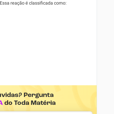
 Essa reação é classificada como:
úvidas? Pergunta
A
do Toda Matéria