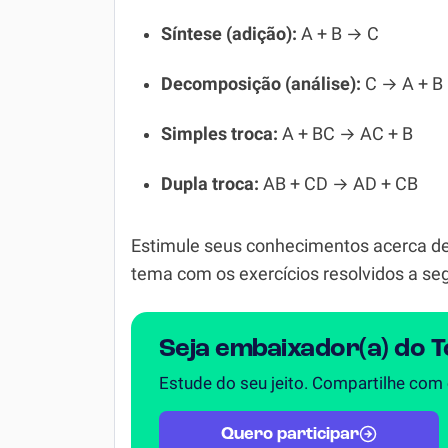
Química
Síntese (adição):
A + B → C
Todos os Exercícios
Decomposição (análise):
C → A + B
Simples troca:
A + BC → AC + B
Dupla troca:
AB + CD → AD + CB
Estimule seus conhecimentos acerca d
tema com os exercícios resolvidos a seg
Seja embaixador(a) do 
Estude do seu jeito. Compartilhe com
Quero participar