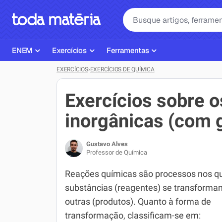
ENEM
Exercícios
Ferramentas
EXERCÍCIOS
›
EXERCÍCIOS DE QUÍMICA
Página Inicial ENEM
ENEM
Ajudante de Dever de Casa
Plano de Estudos
Matemática
Corretor de Redação
Exercícios sobre o
Matérias do ENEM
Português
Exercícios
inorgânicas (com g
Corretor de Redação
História
Gerador Referências Bibliográfi
Gustavo Alves
Exercícios ENEM
Biologia
Professor de Química
Simulados ENEM
Inglês
Reações químicas são processos nos q
substâncias (reagentes) se transform
Tira Dúvidas
Geografia
outras (produtos). Quanto à forma de
Simulador SiSU
Física
transformação, classificam-se em: