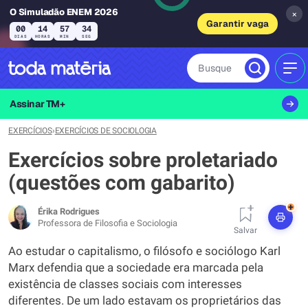
O Simuladão ENEM 2026
×
Garantir vaga
00
14
57
33
DIAS
HORAS
MIN
SEG
Busque
MEN
Assinar TM+
EXERCÍCIOS
›
EXERCÍCIOS DE SOCIOLOGIA
Exercícios sobre proletariado
(questões com gabarito)
+
Érika Rodrigues
Professora de Filosofia e Sociologia
Salvar
Ao estudar o capitalismo, o filósofo e sociólogo Karl
Marx defendia que a sociedade era marcada pela
existência de classes sociais com interesses
diferentes. De um lado estavam os proprietários das