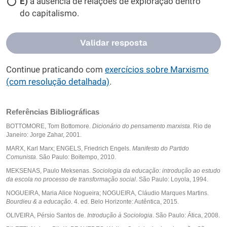
E)
à ausência de relações de exploração dentro
do capitalismo.
Validar resposta
Continue praticando com
exercícios sobre Marxismo
(com resolução detalhada)
.
Referências Bibliográficas
BOTTOMORE, Tom Bottomore.
Dicionário do pensamento marxista
. Rio de
Janeiro: Jorge Zahar, 2001.
MARX, Karl Marx; ENGELS, Friedrich Engels.
Manifesto do Partido
Comunista
. São Paulo: Boitempo, 2010.
MEKSENAS, Paulo Meksenas.
Sociologia da educação: introdução ao estudo
da escola no processo de transformação social
. São Paulo: Loyola, 1994.
NOGUEIRA, Maria Alice Nogueira; NOGUEIRA, Cláudio Marques Martins.
Bourdieu & a educação
. 4. ed. Belo Horizonte: Autêntica, 2015.
OLIVEIRA, Pérsio Santos de.
Introdução à Sociologia
. São Paulo: Ática, 2008.