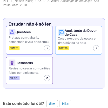
PILETTI, Nelson Piletti; PRAXEDES, Walter.
Sociologia da educação
. São
Paulo: Ática, 2010.
Estudar não é só ler
Assistente de Dever
Questões
de Casa
Pratique com gabarito
Cole o exercício da escola e
comentado e veja onde errou.
tire a dúvida na hora.
GRÁTIS
GRÁTIS
Flashcards
Revise no celular com cartões
feitos por professores.
NO APP
Este conteúdo foi útil?
Sim
Não