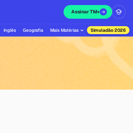
Assinar TM+
Inglês
Geografia
Mais Matérias
Simuladão 2026
Biologia
Química
Física
Filosofia
Literatura
Sociologia
Educação Física
Todas as Matérias