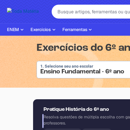
ENEM
Exercícios
Ferramentas
Página Inicial ENEM
ENEM
Ajudante de Dever de Casa
Exercícios do 6º an
Plano de Estudos
Matemática
Corretor de Redação
Matérias do ENEM
Português
Exercícios
1. Selecione seu ano escolar
Ensino Fundamental - 6º ano
Corretor de Redação
História
Gerador Referências Bibliográfi
Exercícios ENEM
Biologia
Simulados ENEM
Inglês
Pratique História do 6º ano
Tira Dúvidas
Geografia
Resolva questões de múltipla escolha com ga
professores.
Simulador SiSU
Física