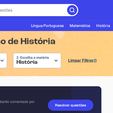
Língua Portuguesa
Matemática
História
o de História
2. Escolha a matéria
Limpar Filtros
História
cas ABNT
barito comentado por
Resolver questões