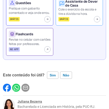
Assistente de Dever
Questões
de Casa
Pratique com gabarito
Cole o exercício da escola e
comentado e veja onde errou.
tire a dúvida na hora.
GRÁTIS
GRÁTIS
Flashcards
Revise no celular com cartões
feitos por professores.
NO APP
Este conteúdo foi útil?
Sim
Não
Este conteúdo contém informação incorreta
Este conteúdo não tem a informação que procuro
Juliana Bezerra
Bacharelada e Licenciada em História, pela PUC-RJ.