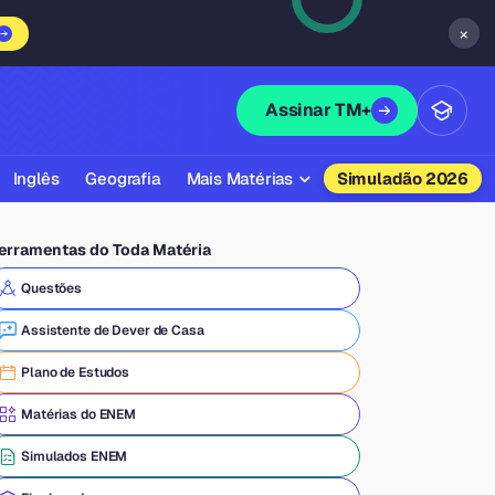
×
Assinar TM+
Inglês
Geografia
Mais Matérias
Simuladão 2026
Biologia
erramentas do Toda Matéria
Química
Questões
Física
Assistente de Dever de Casa
Filosofia
Plano de Estudos
Literatura
Matérias do ENEM
Sociologia
Simulados ENEM
Educação Física