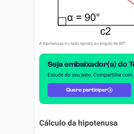
A hipotenusa é o lado oposto ao ângulo de 90º.
Seja embaixador(a) do 
Estude do seu jeito. Compartilhe com
Quero participar
Cálculo da hipotenusa