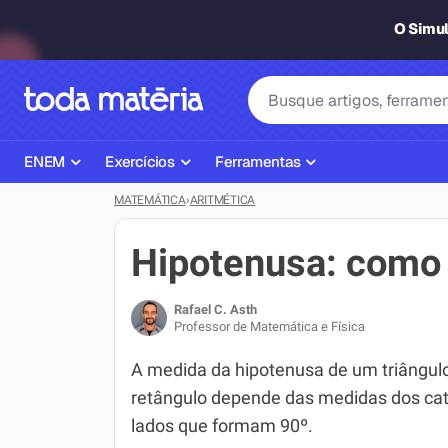
O Simu
ENEM
Exercícios
Ferramentas
MATEMÁTICA
›
ARITMÉTICA
Página Inicial ENEM
ENEM
Ajudante de Dever de Casa
Plano de Estudos
Matemática
Corretor de Redação
Hipotenusa: como 
Matérias do ENEM
Português
Exercícios
Rafael C. Asth
Corretor de Redação
História
Gerador Referências Bibliográfi
Professor de Matemática e Física
Exercícios ENEM
Biologia
A medida da hipotenusa de um triângul
retângulo depende das medidas dos cat
Simulados ENEM
Inglês
lados que formam 90º.
Tira Dúvidas
Geografia