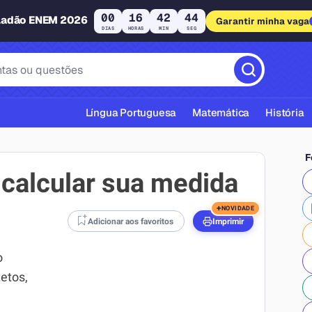
00
16
42
43
ladão ENEM 2026
Garantir minha vaga
DIAS
HORAS
MIN
SEG
Língua Portuguesa
Matemática
História
F
calcular sua medida
+
NOVIDADE
Adicionar aos favoritos
Imprimir
cas ABNT
o
etos,