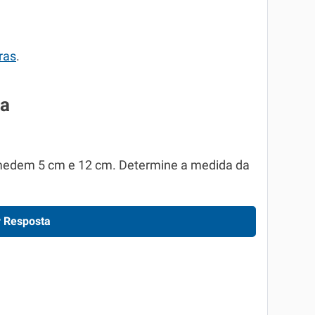
ras
.
sa
 medem 5 cm e 12 cm. Determine a medida da
 Resposta