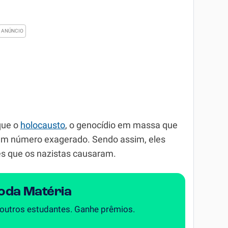
que o
holocausto
, o genocídio em massa que
 um número exagerado. Sendo assim, eles
es que os nazistas causaram.
Toda Matéria
 outros estudantes. Ganhe prêmios.