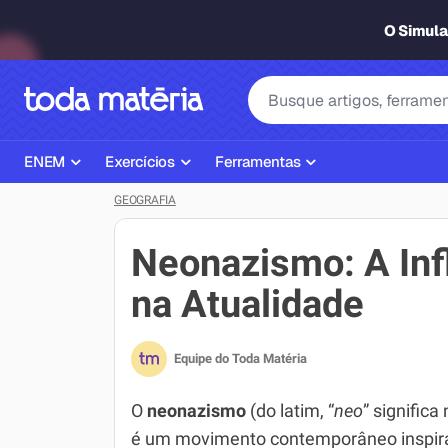
O Simul
ENEM
Exercícios
Ferramentas
GEOGRAFIA
Página Inicial ENEM
ENEM
Ajudante de Dever de Casa
Plano de Estudos
Matemática
Corretor de Redação
Neonazismo: A Inf
Matérias do ENEM
Português
Exercícios
na Atualidade
Corretor de Redação
História
Gerador Referências Bibliográfi
Equipe do Toda Matéria
Exercícios ENEM
Biologia
Simulados ENEM
Inglês
O
neonazismo
(do latim, “
neo
” significa
é um movimento contemporâneo inspir
Tira Dúvidas
Geografia