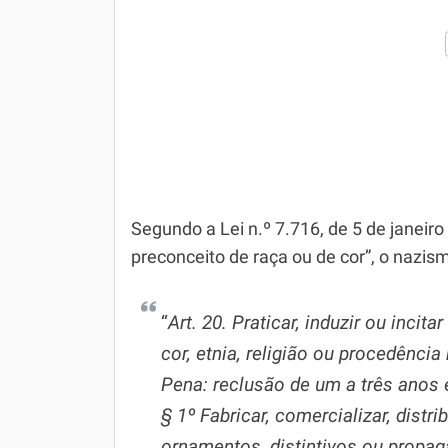
Segundo a Lei n.º 7.716, de 5 de janeir
preconceito de raça ou de cor”, o nazism
“
Art. 20. Praticar, induzir ou incit
cor, etnia, religião ou procedência
Pena: reclusão de um a três anos 
§ 1º Fabricar, comercializar, distr
ornamentos, distintivos ou propag