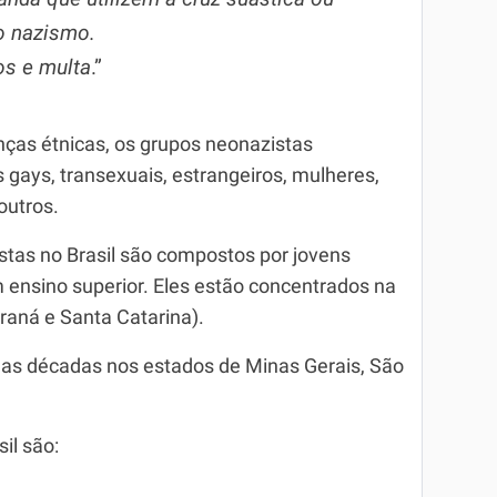
o nazismo.
os e multa
.”
nças étnicas, os grupos neonazistas
gays, transexuais, estrangeiros, mulheres,
outros.
tas no Brasil são compostos por jovens
ensino superior. Eles estão concentrados na
araná e Santa Catarina).
mas décadas nos estados de Minas Gerais, São
il são: