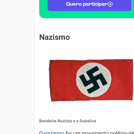
Quero participar
Nazismo
Bandeira Nazista e a Suástica
O
nazismo
foi um movimento político-i