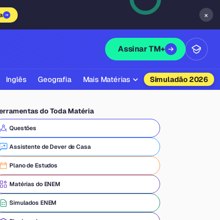
×
a
Assinar TM+
Inglês
Geografia
Mais Matérias
Simuladão 2026
Biologia
erramentas do Toda Matéria
Química
Questões
Física
Assistente de Dever de Casa
Filosofia
Plano de Estudos
Literatura
Matérias do ENEM
Sociologia
Simulados ENEM
Educação Física