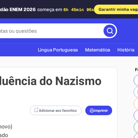
adão ENEM 2026
começa em
6h 45min 05s
Garantir minha vag
Língua Portuguesa
Matemática
História
F
luência do Nazismo
cas ABNT
Adicionar aos favoritos
Imprimir
 novo)
ado