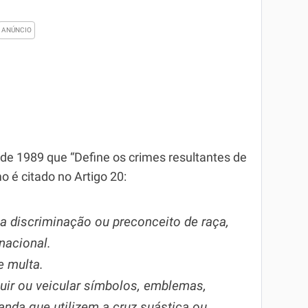
o de 1989 que “Define os crimes resultantes de
o é citado no Artigo 20:
ar a discriminação ou preconceito de raça,
 nacional.
e multa.
ibuir ou veicular símbolos, emblemas,
anda que utilizem a cruz suástica ou