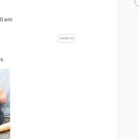
70 em
s.