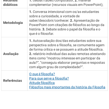
Recursos
1.
celular/tablet/computador;
2.
material
didáticos
complementar (recursos visuais em PowerPoint);
1.
Conversa intencional com os/as estudantes
sobre a curiosidade, a vontade de
saber/descobrir/conhecer.
2.
Apresentação de
Metodologia
PowerPoint com citações de filósofos ao longo da
história.
3.
Debate sobre o papel da filosofia e o
que é o filosofar.
1.
Autoavaliação dos/das estudantes sobre sua
perspectiva sobre a filosofia, se comumente agem
de forma crítica e se possuem a atitude filosófica.
Avaliação
2.
relatório individual das aulas remotas atestando
itens como “mostrou interesse em participar da
aula?”, “conseguiu elaborar perguntas e respostas
com algum grau de complexidade?”.
O que é filosofia?
Para que serve a filosofia?
Referências
Atitude filosófica
Filósofos mais importantes da história da Filosofia