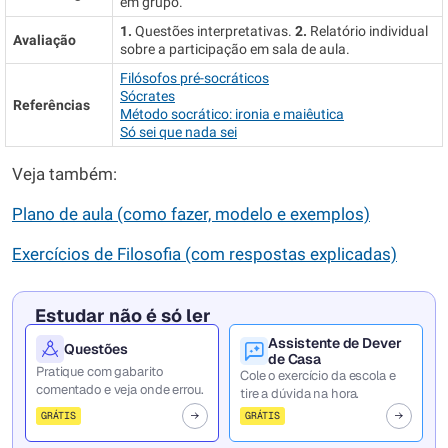
em grupo.
1.
Questões interpretativas.
2.
Relatório individual
Avaliação
sobre a participação em sala de aula.
Filósofos pré-socráticos
Sócrates
Referências
Método socrático: ironia e maiêutica
Só sei que nada sei
Veja também:
Plano de aula (como fazer, modelo e exemplos)
Exercícios de Filosofia (com respostas explicadas)
Estudar não é só ler
Assistente de Dever
Questões
de Casa
Pratique com gabarito
Cole o exercício da escola e
comentado e veja onde errou.
tire a dúvida na hora.
GRÁTIS
GRÁTIS