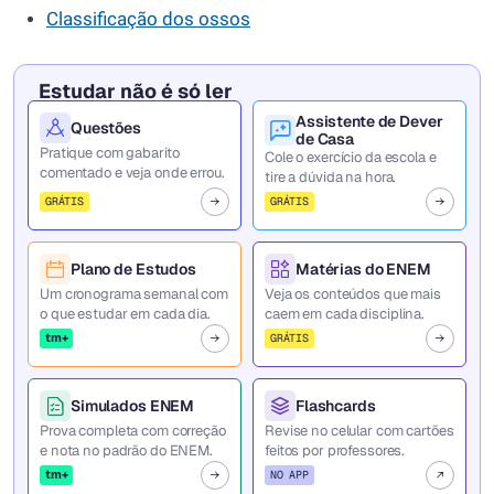
Classificação dos ossos
Estudar não é só ler
Assistente de Dever
Questões
de Casa
Pratique com gabarito
Cole o exercício da escola e
comentado e veja onde errou.
tire a dúvida na hora.
GRÁTIS
GRÁTIS
Plano de Estudos
Matérias do ENEM
Um cronograma semanal com
Veja os conteúdos que mais
o que estudar em cada dia.
caem em cada disciplina.
tm+
GRÁTIS
Simulados ENEM
Flashcards
Prova completa com correção
Revise no celular com cartões
e nota no padrão do ENEM.
feitos por professores.
tm+
NO APP