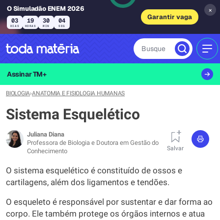
O Simuladão ENEM 2026
×
Garantir vaga
03
19
30
03
DIAS
HORAS
MIN
SEG
Busque
MEN
Assinar TM+
BIOLOGIA
›
ANATOMIA E FISIOLOGIA HUMANAS
Sistema Esquelético
Juliana Diana
Professora de Biologia e Doutora em Gestão do
Salvar
Conhecimento
O sistema esquelético é constituído de ossos e
cartilagens, além dos ligamentos e tendões.
O esqueleto é responsável por sustentar e dar forma ao
corpo. Ele também protege os órgãos internos e atua