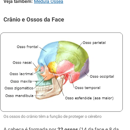
Veja também:
Medula Óssea
Crânio e Ossos da Face
Os ossos do crânio têm a função de proteger o cérebro
A cabeça é formada por
22 ossos
(14 da face e 8 da