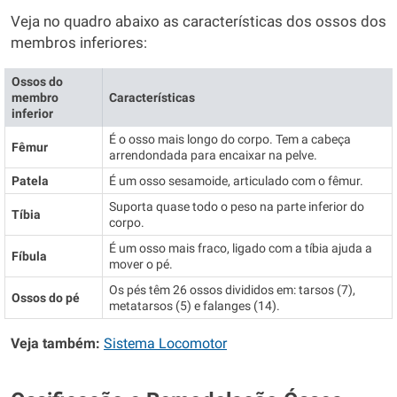
Veja no quadro abaixo as características dos ossos dos
membros inferiores:
Ossos do
membro
Características
inferior
É o osso mais longo do corpo. Tem a cabeça
Fêmur
arrendondada para encaixar na pelve.
Patela
É um osso sesamoide, articulado com o fêmur.
Suporta quase todo o peso na parte inferior do
Tíbia
corpo.
É um osso mais fraco, ligado com a tíbia ajuda a
Fíbula
mover o pé.
Os pés têm 26 ossos divididos em: tarsos (7),
Ossos do pé
metatarsos (5) e falanges (14).
Veja também:
Sistema Locomotor