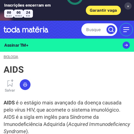
Inscrições encerram em
×
Garantir vaga
00
06
24
DIAS
HORAS
MIN
Busque
MEN
Assinar TM+
BIOLOGIA
AIDS
Salvar
AIDS
é o estágio mais avançado da doença causada
pelo vírus HIV, que acomete o sistema imunológico.
AIDS é a sigla em inglês para Síndrome da
Imunodeficiência Adquirida (
Acquired Immunodeficiency
Syndrome
).