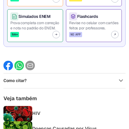
Simulados ENEM
Flashcards
Prova completa com correção
Revise no celular com cartões
e nota no padrão do ENEM.
feitos por professores.
tm+
NO APP
Como citar?
Veja também
HIV
Doenças Causadas por Vírus