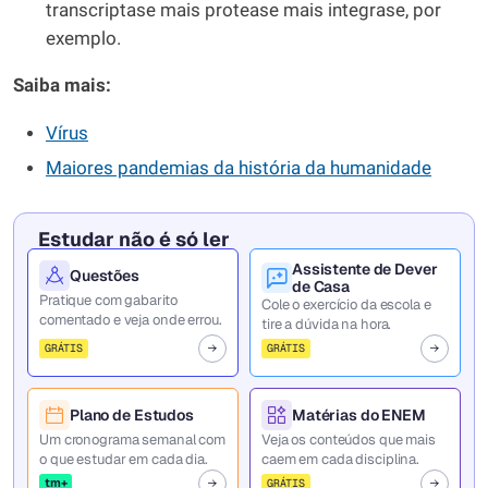
transcriptase mais protease mais integrase, por
exemplo.
Saiba
mais:
Vírus
Maiores pandemias da história da humanidade
Estudar não é só ler
Assistente de Dever
Questões
de Casa
Pratique com gabarito
Cole o exercício da escola e
comentado e veja onde errou.
tire a dúvida na hora.
GRÁTIS
GRÁTIS
Plano de Estudos
Matérias do ENEM
Um cronograma semanal com
Veja os conteúdos que mais
o que estudar em cada dia.
caem em cada disciplina.
tm+
GRÁTIS