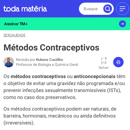
Busque
MEN
Assinar TM+
SEXUALIDADE
Métodos Contraceptivos
Revisão por
Rubens Castilho
Professor de Biologia e Química Geral
Salvar
Os
métodos contraceptivos
ou
anticoncepcionais
têm
o objetivo de evitar uma gravidez não programada e/ou
prevenir infecções sexualmente transmissíveis (ISTs),
como no caso dos preservativos.
Os métodos contraceptivos podem ser naturais, de
barreira, hormonais, mecânicos ou ainda definitivos
(irreversíveis).