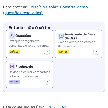
Para praticar:
Exercícios sobre Construtivismo
(questões resolvidas)
Estudar não é só ler
Assistente de Dever
Questões
de Casa
Pratique com gabarito
Cole o exercício da escola e
comentado e veja onde errou.
tire a dúvida na hora.
GRÁTIS
GRÁTIS
Flashcards
Revise no celular com cartões
feitos por professores.
NO APP
Este conteúdo foi útil?
Sim
Não