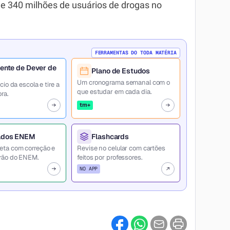
e 340 milhões de usuários de drogas no
FERRAMENTAS DO TODA MATÉRIA
ente de Dever de
Plano de Estudos
Um cronograma semanal com o
cio da escola e tire a
que estudar em cada dia.
ra.
tm+
ados ENEM
Flashcards
eta com correção e
Revise no celular com cartões
rão do ENEM.
feitos por professores.
NO APP