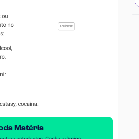
s ou
ito no
s:
álcool,
ro,
mir
ecstasy, cocaína.
Toda Matéria
 outros estudantes. Ganhe prêmios.