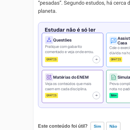
“pesadas”. Segundo estudos, há cerca d
planeta.
Estudar não é só ler
Assist
Questões
Casa
Pratique com gabarito
Cole o exercí
comentado e veja onde errou.
dúvida na ho
GRÁTIS
GRÁTIS
Matérias do ENEM
Simul
Veja os conteúdos que mais
Prova compl
caem em cada disciplina.
nota no pad
tm+
GRÁTIS
Este conteúdo foi útil?
Sim
Não