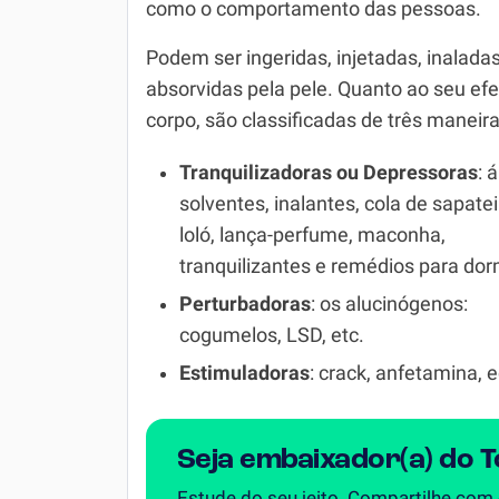
como o comportamento das pessoas.
Simulador SiSU
Física
Podem ser ingeridas, injetadas, inalada
Química
absorvidas pela pele. Quanto ao seu efe
corpo, são classificadas de três maneira
Todos os Exercícios
Tranquilizadoras
ou
Depressoras
: 
solventes, inalantes, cola de sapatei
loló, lança-perfume, maconha,
tranquilizantes e remédios para dor
Perturbadoras
: os alucinógenos:
cogumelos, LSD, etc.
Estimuladoras
: crack, anfetamina, 
Seja embaixador(a) do 
Estude do seu jeito. Compartilhe com