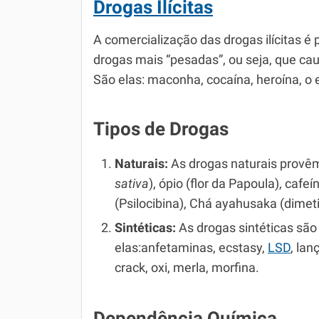
Drogas Ilícitas
A comercialização das drogas ilícitas é 
drogas mais “pesadas”, ou seja, que c
São elas: maconha, cocaína, heroína, o e
Tipos de Drogas
Naturais:
As drogas naturais provêm
sativa
), ópio (flor da Papoula), cafe
(Psilocibina), Chá ayahusaka (dimeti
Sintéticas:
As drogas sintéticas são
elas:anfetaminas, ecstasy,
LSD
, lan
crack, oxi, merla, morfina.
Dependência Química