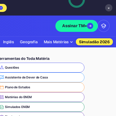
×
Assinar TM+
Inglês
Geografia
Mais Matérias
Simuladão 2026
Biologia
erramentas do Toda Matéria
Química
Questões
Física
Assistente de Dever de Casa
Filosofia
Plano de Estudos
Literatura
Matérias do ENEM
Sociologia
Simulados ENEM
Educação Física