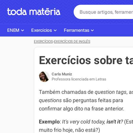
ENEM
Exercícios
Ferramentas
EXERCÍCIOS
›
EXERCÍCIOS DE INGLÊS
Página Inicial ENEM
ENEM
Ajudante de Dever de Casa
Plano de Estudos
Matemática
Corretor de Redação
Exercícios sobre t
Matérias do ENEM
Português
Exercícios
Carla Muniz
Corretor de Redação
História
Gerador Referências Bibliográfi
Professora licenciada em Letras
Exercícios ENEM
Biologia
Também chamadas de
question tags
, 
questions
são perguntas feitas para
Simulados ENEM
Inglês
confirmar algo dito na frase anterior.
Tira Dúvidas
Geografia
Exemplo
:
It's very cold today,
isn't it
?
(Es
Simulador SiSU
Física
muito frio hoje, não está?)