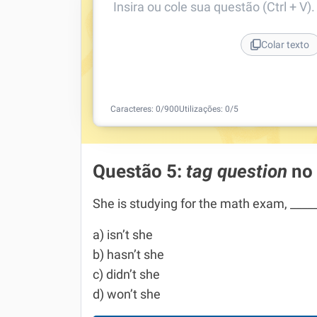
Insira ou cole sua questão (Ctrl + V)
Colar texto
Caracteres:
0
/
900
Utilizações:
0
/5
Questão 5:
tag question
no
She is studying for the math exam, ____
a) isn’t she
b) hasn’t she
c) didn’t she
d) won’t she