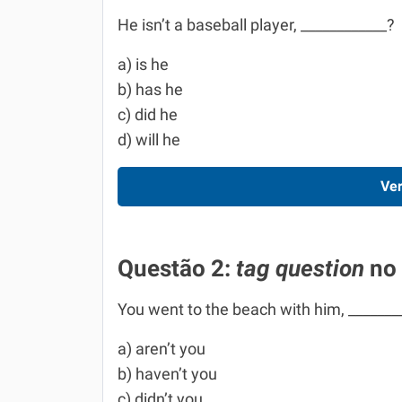
He isn’t a baseball player, ____________?
a) is he
b) has he
c) did he
d) will he
Ver
Questão 2:
tag question
no
You went to the beach with him, _______
a) aren’t you
b) haven’t you
c) didn’t you