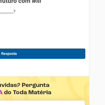
futuro com
will
________?
 Resposta
úvidas? Pergunta
A
do Toda Matéria