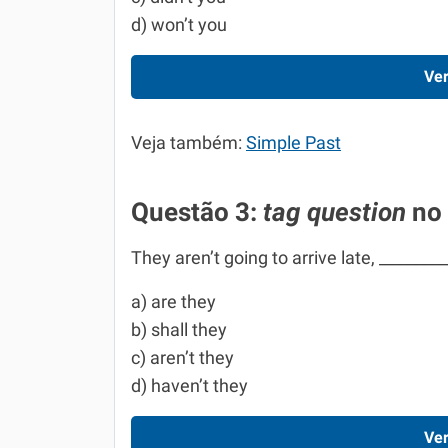
d) won’t you
Ver
Veja também:
Simple Past
Questão 3:
tag question
no 
They aren’t going to arrive late, ________
a) are they
b) shall they
c) aren’t they
d) haven’t they
Ver