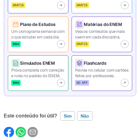
GRÁTIS
GRÁTIS
Plano de Estudos
Matérias do ENEM
Um cronograma semanal com
Veja os conteúdos que mais
o que estudar em cada dia.
caem em cada disciplina.
tm+
GRÁTIS
Simulados ENEM
Flashcards
Prova completa com correção
Revise no celular com cartões
e nota no padrão do ENEM.
feitos por professores.
tm+
NO APP
Este conteúdo foi útil?
Sim
Não
Este conteúdo contém informação incorreta