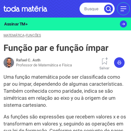
Busque
MEN
Assinar TM+
MATEMÁTICA
›
FUNÇÕES
Função par e função ímpar
Rafael C. Asth
Professor de Matemática e Física
Salvar
Uma função matemática pode ser classificada como
par ou ímpar, dependendo de algumas características.
Também conhecida como paridade, indica se são
simétricas em relação ao eixo y ou à origem de um
sistema cartesiano.
As funções são expressões que recebem valores x e os
transformam em valores y, seguindo as operações em
sua lei de formação. Conforme este conjunto de pares