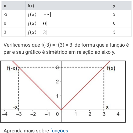
x
f(x)
y
-3
3
0
0
3
3
Verificamos que f(-3) = f(3) = 3, de forma que a função é
par e seu gráfico é simétrico em relação ao eixo y.
Aprenda mais sobre
funções
.