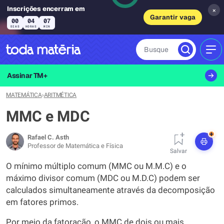
Inscrições encerram em
×
Garantir vaga
00
04
07
DIAS
HORAS
MIN
Busque
MEN
Assinar TM+
MATEMÁTICA
›
ARITMÉTICA
MMC e MDC
+
Rafael C. Asth
Professor de Matemática e Física
Salvar
O mínimo múltiplo comum (MMC ou M.M.C) e o
máximo divisor comum (MDC ou M.D.C) podem ser
calculados simultaneamente através da decomposição
em fatores primos.
Por meio da fatoração, o MMC de dois ou mais