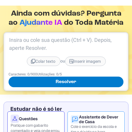
Ainda com dúvidas? Pergunta
ao
Ajudante IA
do Toda Matéria
Insira ou cole sua questão (Ctrl + V). Depois,
aperte Resolver.
ou
Colar texto
Inserir imagem
Caracteres:
0
/
900
Utilizações:
0
/5
Resolver
Estudar não é só ler
Assistente de Dever
Questões
de Casa
Pratique com gabarito
Cole o exercício da escola e
comentado e veja onde errou.
tire a dúvida na hora.