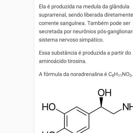
Ela é produzida na medula da glândula
Simulador SiSU
Física
suprarrenal, sendo liberada diretament
Química
corrente sanguínea. Também pode ser
secretada por neurônios pós-ganglionar
Todos os Exercícios
sistema nervoso simpático.
Essa substância é produzida a partir do
aminoácido tirosina.
A fórmula da noradrenalina é C
H
NO
.
8
11
3