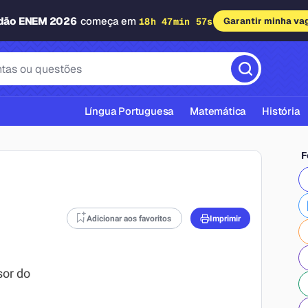
adão ENEM 2026
começa em
18h 47min 56s
Garantir minha va
Língua Portuguesa
Matemática
História
F
Adicionar aos favoritos
Imprimir
cas ABNT
or do