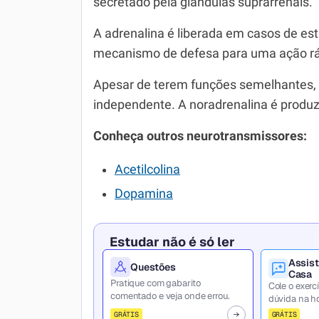
secretado pela glândulas suprarrenais.
A adrenalina é liberada em casos de e
mecanismo de defesa para uma ação rá
Apesar de terem funções semelhantes,
independente. A noradrenalina é produz
Conheça outros neurotransmissores:
Acetilcolina
Dopamina
Estudar não é só ler
Assist
Questões
Casa
Pratique com gabarito
Cole o exercí
comentado e veja onde errou.
dúvida na ho
GRÁTIS
GRÁTIS