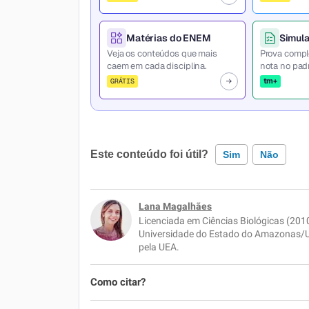
Matérias do ENEM
Simul
Veja os conteúdos que mais
Prova compl
caem em cada disciplina.
nota no pad
tm+
GRÁTIS
Este conteúdo foi útil?
Sim
Não
Este conteúdo contém informação incorreta
Lana Magalhães
Licenciada em Ciências Biológicas (201
Este conteúdo não tem a informação que pr
Universidade do Estado do Amazonas/U
pela UEA.
Outro
Como citar?