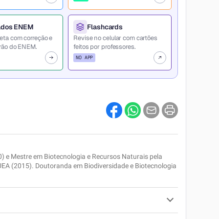
ados ENEM
Flashcards
eta com correção e
Revise no celular com cartões
rão do ENEM.
feitos por professores.
NO APP
0) e Mestre em Biotecnologia e Recursos Naturais pela
ocuro
EA (2015). Doutoranda em Biodiversidade e Biotecnologia