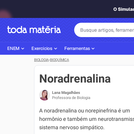
O Simul
ENEM
Exercícios
Ferramentas
BIOLOGIA
›
BIOQUÍMICA
Página Inicial ENEM
ENEM
Ajudante de Dever de Casa
Plano de Estudos
Matemática
Corretor de Redação
Noradrenalina
Matérias do ENEM
Português
Exercícios
Lana Magalhães
Corretor de Redação
História
Gerador Referências Bibliográfi
Professora de Biologia
Exercícios ENEM
Biologia
A noradrenalina ou norepinefrina é um
hormônio e também um neurotransmiss
Simulados ENEM
Inglês
sistema nervoso simpático.
Tira Dúvidas
Geografia