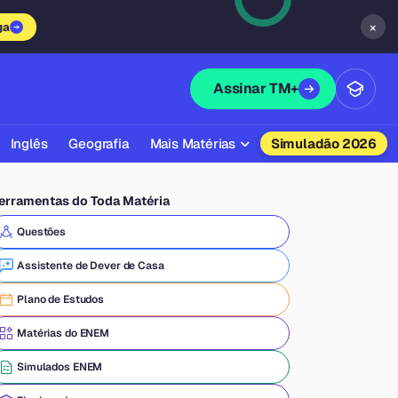
×
ga
Assinar TM+
Inglês
Geografia
Mais Matérias
Simuladão 2026
Biologia
erramentas do Toda Matéria
Química
Questões
Física
Assistente de Dever de Casa
Filosofia
Plano de Estudos
Literatura
Matérias do ENEM
Sociologia
Simulados ENEM
Educação Física