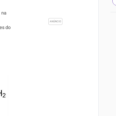
e na
es do