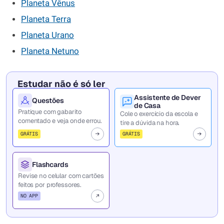
Planeta Vênus
Planeta Terra
Planeta Urano
Planeta Netuno
Estudar não é só ler
Assistente de Dever
Questões
de Casa
Pratique com gabarito
Cole o exercício da escola e
comentado e veja onde errou.
tire a dúvida na hora.
GRÁTIS
GRÁTIS
Flashcards
Revise no celular com cartões
feitos por professores.
NO APP