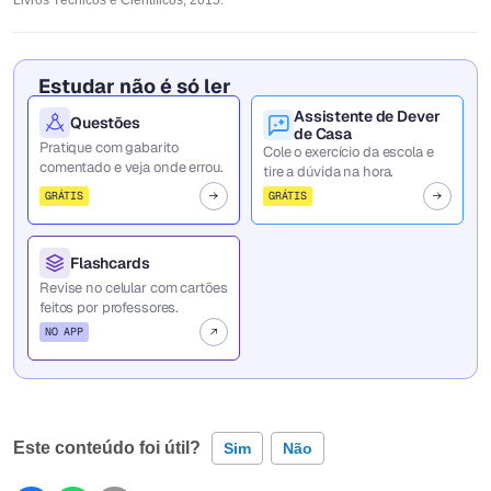
Estudar não é só ler
Assistente de Dever
Questões
de Casa
Pratique com gabarito
Cole o exercício da escola e
comentado e veja onde errou.
tire a dúvida na hora.
GRÁTIS
GRÁTIS
Flashcards
Revise no celular com cartões
feitos por professores.
NO APP
Este conteúdo foi útil?
Sim
Não