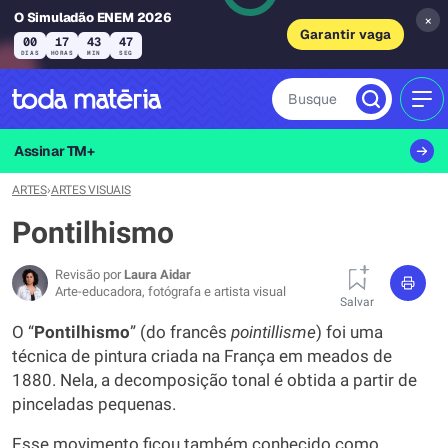
O Simuladão ENEM 2026
×
Garantir vaga
00
17
43
45
DIAS
HORAS
MIN
SEG
Busque
MEN
Assinar TM+
ARTES
›
ARTES VISUAIS
Pontilhismo
Revisão por
Laura Aidar
Arte-educadora, fotógrafa e artista visual
Salvar
O “
Pontilhismo
” (do francês
pointillisme
) foi uma
técnica de pintura criada na França em meados de
1880. Nela, a decomposição tonal é obtida a partir de
pinceladas pequenas.
Esse movimento ficou também conhecido como