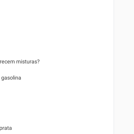
arecem misturas?
e gasolina
 prata