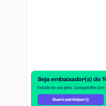
Simulador SiSU
Física
Química
Todos os Exercícios
Seja embaixador(a) do 
Estude do seu jeito. Compartilhe com
Quero participar