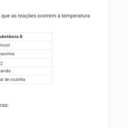
o que as reações ocorrem à temperatura
ubstância B
lcool
asolina
O
2
arvão
al de cozinha
ras: