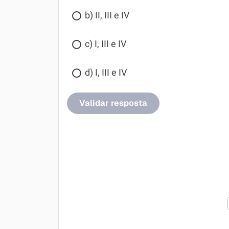
b) II, III e IV
c) I, III e IV
d) I, III e IV
Validar resposta