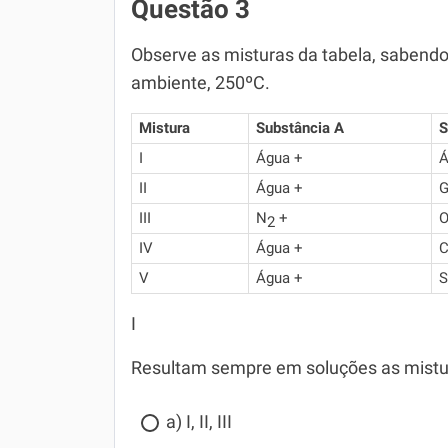
Questão 3
Observe as misturas da tabela, sabend
ambiente, 250ºC.
Mistura
Substância A
S
I
Água +
Á
II
Água +
G
III
N
+
2
IV
Água +
C
V
Água +
S
I
Resultam sempre em soluções as mistu
a) I, II, III