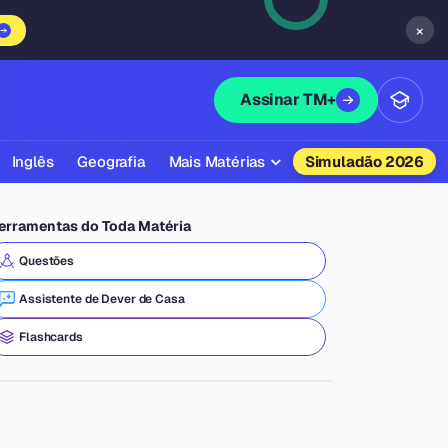
×
Assinar TM+
Inglês
Geografia
Mais Matérias
Simuladão 2026
Biologia
erramentas do Toda Matéria
Química
Questões
Física
Assistente de Dever de Casa
Filosofia
Flashcards
Literatura
Sociologia
Educação Física