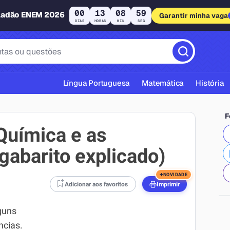
00
13
08
58
ladão ENEM 2026
Garantir minha vaga
DIAS
HORAS
MIN
SEG
Língua Portuguesa
Matemática
História
F
Química e as
gabarito explicado)
cas ABNT
+
NOVIDADE
Adicionar aos favoritos
Imprimir
guns
ncias.