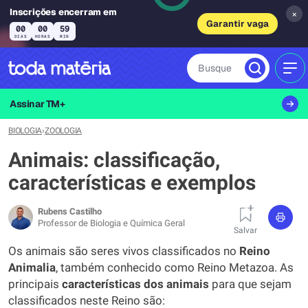
Inscrições encerram em
×
Garantir vaga
00
00
59
DIAS
HORAS
MIN
Busque
MEN
Assinar TM+
BIOLOGIA
›
ZOOLOGIA
Animais: classificação,
características e exemplos
Rubens Castilho
Professor de Biologia e Química Geral
Salvar
Os animais são seres vivos classificados no
Reino
Animalia
, também conhecido como Reino Metazoa. As
principais
características dos animais
para que sejam
classificados neste Reino são: