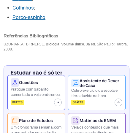
Golfinhos
;
Porco-espinho
.
Referências Bibliográficas
UZUNIAN, A.; BIRNER, E.
Biologia: volume único.
3a ed. São Paulo: Harbra,
2008.
Estudar não é só ler
Assistente de Dever
Questões
de Casa
Pratique com gabarito
Cole o exercício da escola e
comentado e veja onde errou.
tire a dúvida na hora.
GRÁTIS
GRÁTIS
Plano de Estudos
Matérias do ENEM
Um cronograma semanal com
Veja os conteúdos que mais
o que estudar em cada dia.
caem em cada disciplina.