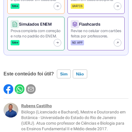
tm+
GRÁTIS
Simulados ENEM
Flashcards
Prova completa com correção
Revise no celular com cartões
e nota no padrão do ENEM.
feitos por professores.
tm+
NO APP
Este conteúdo foi útil?
Sim
Não
Este conteúdo contém informação incorreta
Este conteúdo não tem a informação que procuro
Rubens Castilho
Biólogo (Licenciado e Bacharel), Mestre e Doutorando em
Outro
Botânica - Universidade do Estado do Rio de Janeiro
(UERJ). Atua como professor de Ciências e Biologia para
os Ensinos Fundamental II e Médio desde 2017.