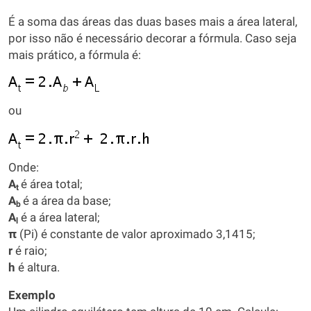
É a soma das áreas das duas bases mais a área lateral,
por isso não é necessário decorar a fórmula. Caso seja
mais prático, a fórmula é:
ou
Onde:
A
é área total;
t
A
é a área da base;
b
A
é a área lateral;
l
π
(Pi) é constante de valor aproximado 3,1415;
r
é raio;
h
é altura.
Exemplo