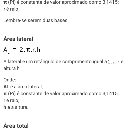
π
(Pi) é constante de valor aproximado como 3,1415;
r
é raio.
Lembre-se serem duas bases.
Área lateral
A lateral é um retângulo de comprimento igual a
e
altura h.
Onde:
AL
é a área lateral;
π
(Pi) é constante de valor aproximado como 3,1415;
r
é raio;
h
é a altura.
Área total