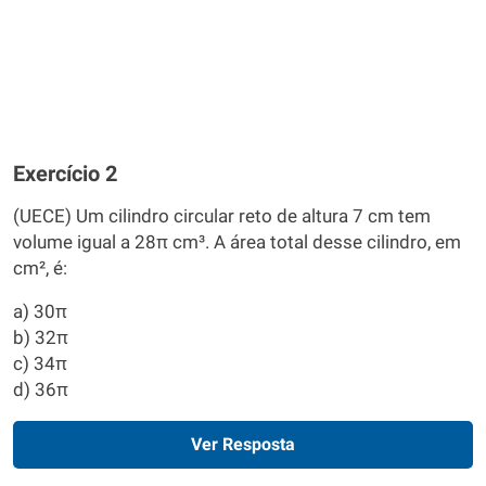
Exercício 2
(UECE) Um cilindro circular reto de altura 7 cm tem
volume igual a 28π cm³. A área total desse cilindro, em
cm², é:
a) 30π
b) 32π
c) 34π
d) 36π
Ver Resposta