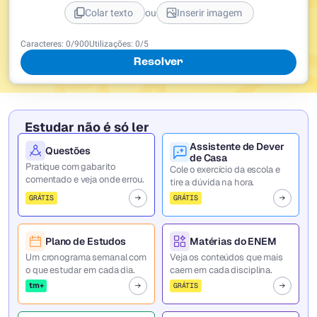
ou
Colar texto
Inserir imagem
Caracteres:
0
/
900
Utilizações:
0
/5
Resolver
Estudar não é só ler
Assistente de Dever
Questões
de Casa
Pratique com gabarito
Cole o exercício da escola e
comentado e veja onde errou.
tire a dúvida na hora.
GRÁTIS
GRÁTIS
Plano de Estudos
Matérias do ENEM
Um cronograma semanal com
Veja os conteúdos que mais
o que estudar em cada dia.
caem em cada disciplina.
tm+
GRÁTIS