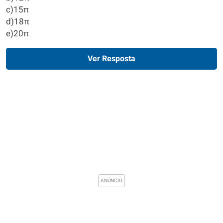
c)15π
d)18π
e)20π
Ver Resposta