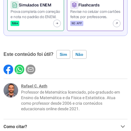
Simulados ENEM
Flashcards
Prova completa com correção
Revise no celular com cartões
e nota no padrão do ENEM.
feitos por professores.
tm+
NO APP
Este conteúdo foi útil?
Sim
Não
Este conteúdo contém informação incorreta
Este conteúdo não tem a informação que procuro
Rafael C. Asth
Professor de Matemática licenciado, pós-graduado em
Outro
Ensino da Matemática e da Física e Estatística. Atua
como professor desde 2006 e cria conteúdos
educacionais online desde 2021.
Como citar?