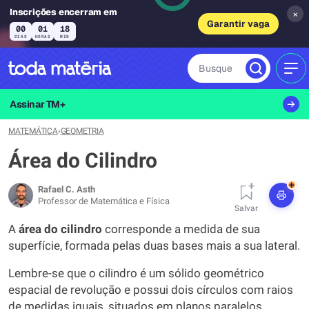
Inscrições encerram em
×
Garantir vaga
00
01
18
DIAS
HORAS
MIN
Busque
MEN
Assinar TM+
MATEMÁTICA
›
GEOMETRIA
Área do Cilindro
+
Rafael C. Asth
Professor de Matemática e Física
Salvar
A
área do cilindro
corresponde a medida de sua
superfície, formada pelas duas bases mais a sua lateral.
Lembre-se que o cilindro é um sólido geométrico
espacial de revolução e possui dois círculos com raios
de medidas iguais, situados em planos paralelos.