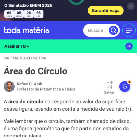
O Simuladão ENEM 2026
×
Garantir vaga
00
05
26
05
DIAS
HORAS
MIN
SEG
Busque
MEN
Assinar TM+
MATEMÁTICA
›
GEOMETRIA
Área do Círculo
+
Rafael C. Asth
Professor de Matemática e Física
Salvar
A
área do círculo
corresponde ao valor da superfície
dessa figura, levando em conta a medida de seu raio (r).
Vale lembrar que o círculo, também chamado de disco,
é uma figura geométrica que faz parte dos estudos da
geometria plana.