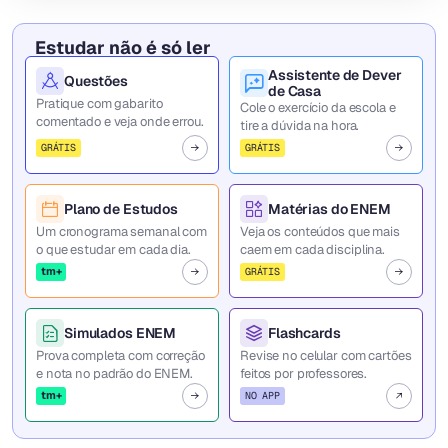
Estudar não é só ler
Assistente de Dever
Questões
de Casa
Pratique com gabarito
Cole o exercício da escola e
comentado e veja onde errou.
tire a dúvida na hora.
GRÁTIS
GRÁTIS
Plano de Estudos
Matérias do ENEM
Um cronograma semanal com
Veja os conteúdos que mais
o que estudar em cada dia.
caem em cada disciplina.
tm+
GRÁTIS
Simulados ENEM
Flashcards
Prova completa com correção
Revise no celular com cartões
e nota no padrão do ENEM.
feitos por professores.
tm+
NO APP