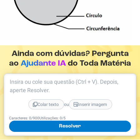
Ainda com dúvidas? Pergunta
ao
Ajudante IA
do Toda Matéria
Insira ou cole sua questão (Ctrl + V). Depois,
aperte Resolver.
ou
Colar texto
Inserir imagem
Caracteres:
0
/
900
Utilizações:
0
/5
Resolver