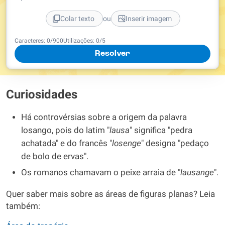
ou
Colar texto
Inserir imagem
Caracteres:
0
/
900
Utilizações:
0
/5
Resolver
Curiosidades
Há controvérsias sobre a origem da palavra
losango, pois do latim "
lausa
" significa "pedra
achatada" e do francês "
losenge
" designa "pedaço
de bolo de ervas".
Os romanos chamavam o peixe arraia de "
lausange
".
Quer saber mais sobre as áreas de figuras planas? Leia
também: