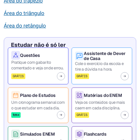
Área do trapézio
Área do triângulo
Área do retângulo
Estudar não é só ler
Assistente de Dever
Questões
de Casa
Pratique com gabarito
Cole o exercício da escola e
comentado e veja onde errou.
tire a dúvida na hora.
GRÁTIS
GRÁTIS
Plano de Estudos
Matérias do ENEM
Um cronograma semanal com
Veja os conteúdos que mais
o que estudar em cada dia.
caem em cada disciplina.
tm+
GRÁTIS
Simulados ENEM
Flashcards