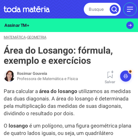
Busque
MEN
Assinar TM+
MATEMÁTICA
›
GEOMETRIA
Área do Losango: fórmula,
exemplo e exercícios
+
Rosimar Gouveia
Professora de Matemática e Física
Salvar
Para calcular a
área do losango
utilizamos as medidas
das duas diagonais. A área do losango é determinada
pela multiplicação das medidas de suas diagonais,
dividindo o resultado por dois.
O
losango
é um polígono, uma figura geométrica plana
de quatro lados iguais, ou seja, um quadrilátero