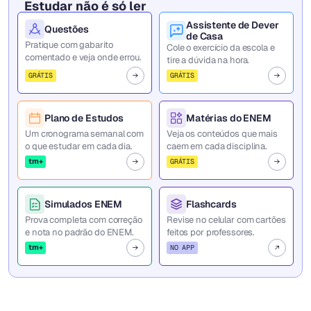
Estudar não é só ler
Assistente de Dever
Questões
de Casa
Pratique com gabarito
Cole o exercício da escola e
comentado e veja onde errou.
tire a dúvida na hora.
GRÁTIS
GRÁTIS
Plano de Estudos
Matérias do ENEM
Um cronograma semanal com
Veja os conteúdos que mais
o que estudar em cada dia.
caem em cada disciplina.
tm+
GRÁTIS
Simulados ENEM
Flashcards
Prova completa com correção
Revise no celular com cartões
e nota no padrão do ENEM.
feitos por professores.
tm+
NO APP