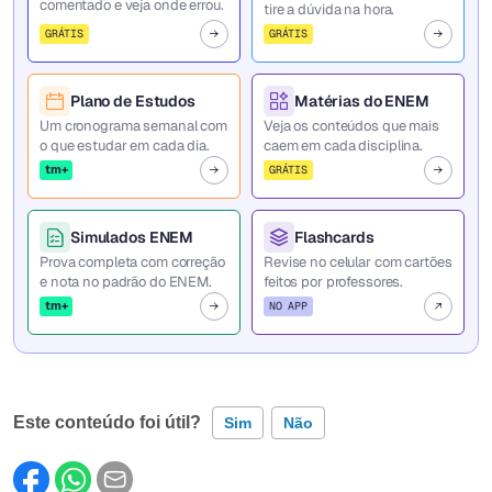
comentado e veja onde errou.
tire a dúvida na hora.
GRÁTIS
GRÁTIS
Plano de Estudos
Matérias do ENEM
Um cronograma semanal com
Veja os conteúdos que mais
o que estudar em cada dia.
caem em cada disciplina.
tm+
GRÁTIS
Simulados ENEM
Flashcards
Prova completa com correção
Revise no celular com cartões
e nota no padrão do ENEM.
feitos por professores.
tm+
NO APP
Este conteúdo foi útil?
Sim
Não