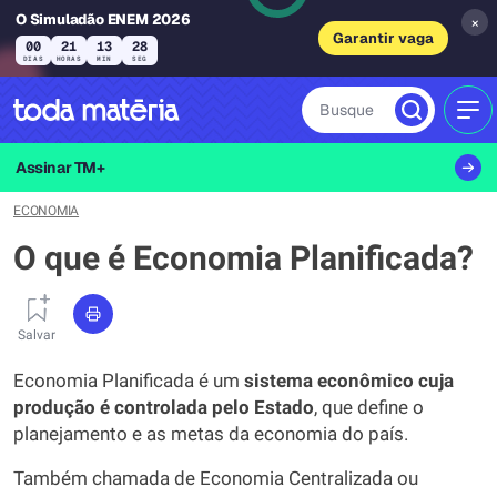
O Simuladão ENEM 2026
×
Garantir vaga
00
21
13
27
DIAS
HORAS
MIN
SEG
Busque
MEN
Assinar TM+
ECONOMIA
O que é Economia Planificada?
Salvar
Economia Planificada é um
sistema
econômico
cuja
produção
é
controlada
pelo
Estado
, que define o
planejamento e as metas da economia do país.
Também chamada de Economia Centralizada ou