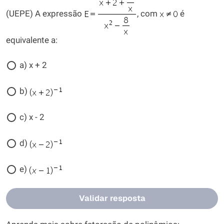
(UEPE) A expressão
, com
é
equivalente a:
a) x + 2
b)
c) x - 2
d)
e)
Validar resposta