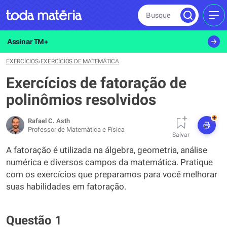
Busque
MEN
Assinar TM+
EXERCÍCIOS
›
EXERCÍCIOS DE MATEMÁTICA
Exercícios de fatoração de
polinômios resolvidos
+
Rafael C. Asth
Professor de Matemática e Física
Salvar
A fatoração é utilizada na álgebra, geometria, análise
numérica e diversos campos da matemática. Pratique
com os exercícios que preparamos para você melhorar
suas habilidades em fatoração.
Questão 1