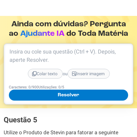
Ainda com dúvidas? Pergunta
ao
Ajudante IA
do Toda Matéria
Insira ou cole sua questão (Ctrl + V). Depois,
aperte Resolver.
ou
Colar texto
Inserir imagem
Caracteres:
0
/
900
Utilizações:
0
/5
Resolver
Questão 5
Utilize o Produto de Stevin para fatorar a seguinte