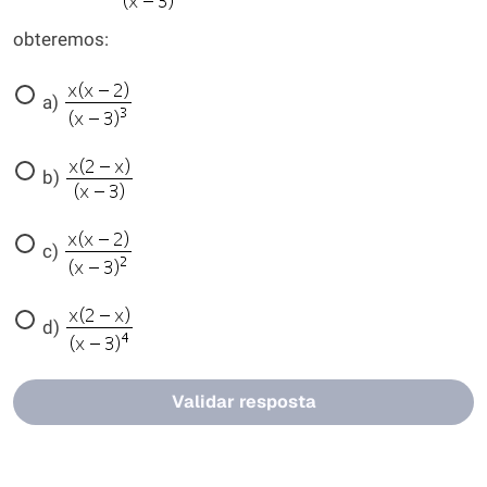
obteremos:
a)
b)
c)
d)
Validar resposta