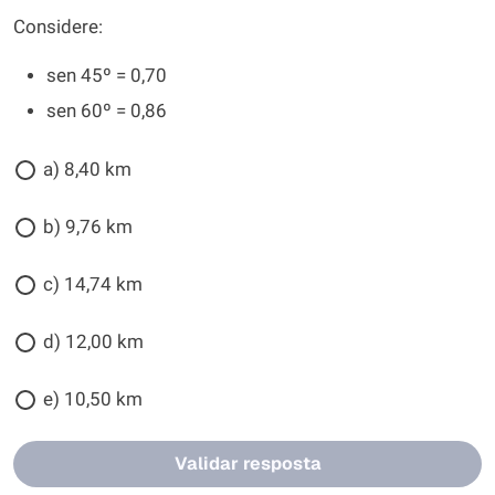
Considere:
sen 45º = 0,70
sen 60º = 0,86
a) 8,40 km
b) 9,76 km
c) 14,74 km
d) 12,00 km
e) 10,50 km
Validar resposta