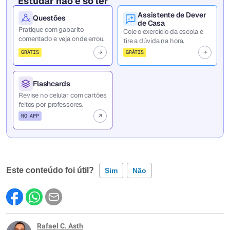
Estudar não é só ler
Assistente de Dever
Questões
de Casa
Pratique com gabarito
Cole o exercício da escola e
comentado e veja onde errou.
tire a dúvida na hora.
GRÁTIS
GRÁTIS
Flashcards
Revise no celular com cartões
feitos por professores.
NO APP
Este conteúdo foi útil?
Sim
Não
Este conteúdo contém informação incorreta
Este conteúdo não tem a informação que procuro
Rafael C. Asth