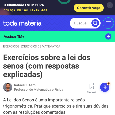
O Simuladão ENEM 2026
×
Garantir vaga
COMEÇA EM
10H 42MIN 39S
Busque
MEN
Assinar TM+
EXERCÍCIOS
›
EXERCÍCIOS DE MATEMÁTICA
Exercícios sobre a lei dos
senos (com respostas
explicadas)
+
Rafael C. Asth
Professor de Matemática e Física
Salvar
A Lei dos Senos é uma importante relação
trigonométrica. Pratique exercícios e tire suas dúvidas
com as resoluções comentadas.