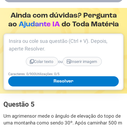
Ainda com dúvidas? Pergunta
ao
Ajudante IA
do Toda Matéria
Insira ou cole sua questão (Ctrl + V). Depois,
aperte Resolver.
ou
Colar texto
Inserir imagem
Caracteres:
0
/
900
Utilizações:
0
/5
Resolver
Questão 5
Um agrimensor mede o ângulo de elevação do topo de
uma montanha como sendo 30º. Após caminhar 500 m