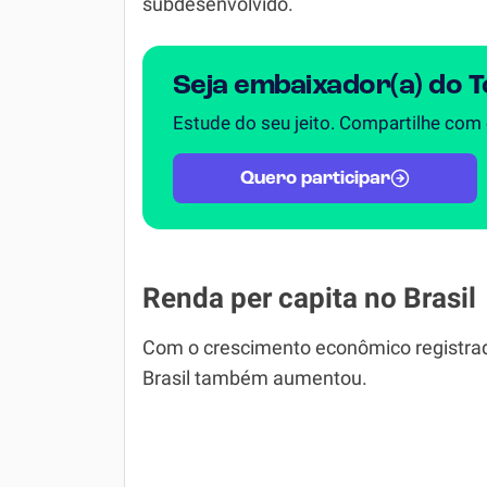
subdesenvolvido.
Seja embaixador(a) do 
Estude do seu jeito. Compartilhe com
Quero participar
Renda per capita no Brasil
Com o crescimento econômico registrado
Brasil também aumentou.