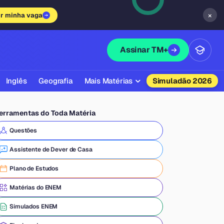
×
ir minha vaga
Assinar TM+
Inglês
Geografia
Mais Matérias
Simuladão 2026
Biologia
erramentas do Toda Matéria
Química
Questões
Física
Assistente de Dever de Casa
Filosofia
Plano de Estudos
Literatura
Matérias do ENEM
Sociologia
Simulados ENEM
Educação Física