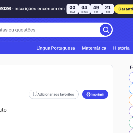
00
04
49
20
 2026
· inscrições encerram em
Garant
DIAS
HORAS
MIN
SEG
Língua Portuguesa
Matemática
História
F
Adicionar aos favoritos
Imprimir
cas ABNT
uto