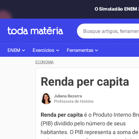
O Simuladão ENEM
ENEM
Exercícios
Ferramentas
ECONOMIA
Página Inicial ENEM
ENEM
Ajudante de Dever de Casa
Plano de Estudos
Matemática
Corretor de Redação
Renda per capita
Matérias do ENEM
Português
Exercícios
Juliana Bezerra
Corretor de Redação
História
Gerador Referências Bibliográfi
Professora de História
Exercícios ENEM
Biologia
Renda per capita
é o Produto Interno Br
(PIB) dividido pelo número de seus
Simulados ENEM
Inglês
habitantes. O PIB representa a soma de
Tira Dúvidas
Geografia