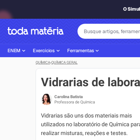
O Simu
ENEM
Exercícios
Ferramentas
QUÍMICA
›
QUÍMICA GERAL
Página Inicial ENEM
ENEM
Ajudante de Dever de Casa
Plano de Estudos
Matemática
Corretor de Redação
Vidrarias de labora
Matérias do ENEM
Português
Exercícios
Carolina Batista
Corretor de Redação
História
Gerador Referências Bibliográfi
Professora de Química
Exercícios ENEM
Biologia
Vidrarias são uns dos materiais mais
utilizados no laboratório de Química par
Simulados ENEM
Inglês
realizar misturas, reações e testes.
Tira Dúvidas
Geografia