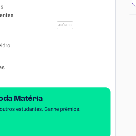
es
rentes
vidro
as
Toda Matéria
 outros estudantes. Ganhe prêmios.