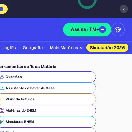
×
Assinar TM+
Inglês
Geografia
Mais Matérias
Simuladão 2026
Biologia
erramentas do Toda Matéria
Química
Questões
Física
Assistente de Dever de Casa
Filosofia
Plano de Estudos
Literatura
Matérias do ENEM
Sociologia
Simulados ENEM
Educação Física