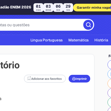
01
03
06
28
ladão ENEM 2026
Garantir minha vaga
DIAS
HORAS
MIN
SEG
Língua Portuguesa
Matemática
História
F
tório
Adicionar aos favoritos
Imprimir
cas ABNT
a