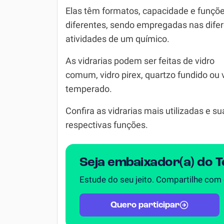
Elas têm formatos, capacidade e funçõ
Simulador SiSU
Física
diferentes, sendo empregadas nas dife
Química
atividades de um químico.
Todos os Exercícios
As vidrarias podem ser feitas de vidro
comum, vidro pirex, quartzo fundido ou 
temperado.
Confira as vidrarias mais utilizadas e su
respectivas funções.
Seja embaixador(a) do 
Estude do seu jeito. Compartilhe com
Quero participar