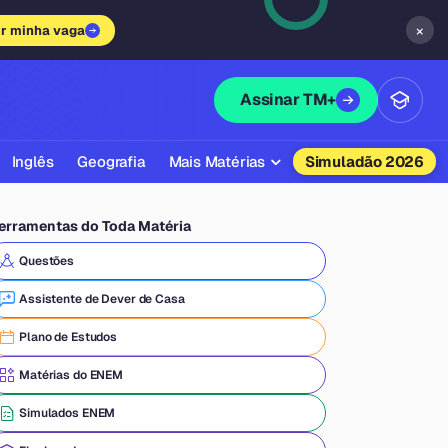
×
ir minha vaga
Assinar TM+
Inglês
Geografia
Mais Matérias
Simuladão 2026
Biologia
erramentas do Toda Matéria
Química
Questões
Física
Assistente de Dever de Casa
Filosofia
Plano de Estudos
Literatura
Matérias do ENEM
Sociologia
Simulados ENEM
Educação Física