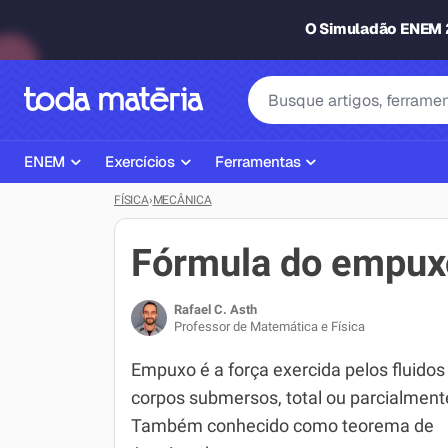
O Simuladão ENEM
ENEM
Exercícios
Ferramentas
FÍSICA
›
MECÂNICA
Página Inicial ENEM
ENEM
Ajudante de Dever de Casa
Plano de Estudos
Matemática
Corretor de Redação
Fórmula do empux
Matérias do ENEM
Português
Exercícios
Rafael C. Asth
Corretor de Redação
História
Gerador Referências Bibliográfi
Professor de Matemática e Física
Exercícios ENEM
Biologia
Empuxo é a força exercida pelos fluido
corpos submersos, total ou parcialment
Simulados ENEM
Inglês
Também conhecido como teorema de
Tira Dúvidas
Geografia