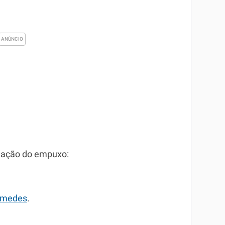
uação do empuxo:
imedes
.