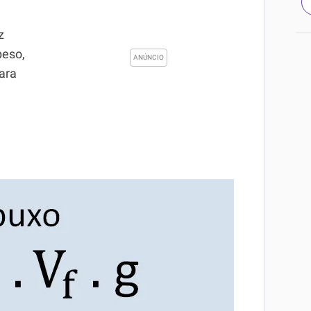
z
peso,
ara