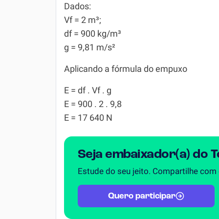
Dados:
Vf = 2 m³;
df = 900 kg/m³
g = 9,81 m/s²
Aplicando a fórmula do empuxo
E = df . Vf . g
E = 900 . 2 . 9,8
E = 17 640 N
Seja embaixador(a) do 
Estude do seu jeito. Compartilhe com
Quero participar