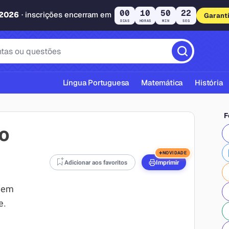
00
10
50
22
 2026
· inscrições encerram em
Garant
DIAS
HORAS
MIN
SEG
Língua Portuguesa
Matemática
História
F
o
+
NOVIDADE
Adicionar aos favoritos
Imprimir
cas ABNT
s em
e.