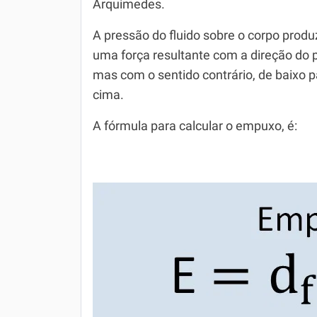
Arquimedes.
Simulador SiSU
Física
A pressão do fluido sobre o corpo produ
Química
uma força resultante com a direção do 
mas com o sentido contrário, de baixo p
Todos os Exercícios
cima.
A fórmula para calcular o empuxo, é: