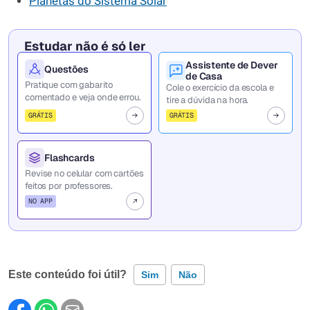
Planetas do Sistema Solar
Estudar não é só ler
Assistente de Dever
Questões
de Casa
Pratique com gabarito
Cole o exercício da escola e
comentado e veja onde errou.
tire a dúvida na hora.
GRÁTIS
GRÁTIS
Flashcards
Revise no celular com cartões
feitos por professores.
NO APP
Este conteúdo foi útil?
Sim
Não