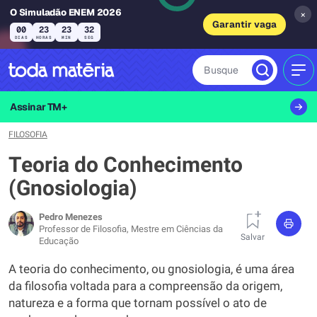
O Simuladão ENEM 2026
×
Garantir vaga
00
23
23
30
DIAS
HORAS
MIN
SEG
Busque
MEN
Assinar TM+
FILOSOFIA
Teoria do Conhecimento
(Gnosiologia)
Pedro Menezes
Professor de Filosofia, Mestre em Ciências da
Salvar
Educação
A teoria do conhecimento, ou gnosiologia, é uma área
da filosofia voltada para a compreensão da origem,
natureza e a forma que tornam possível o ato de