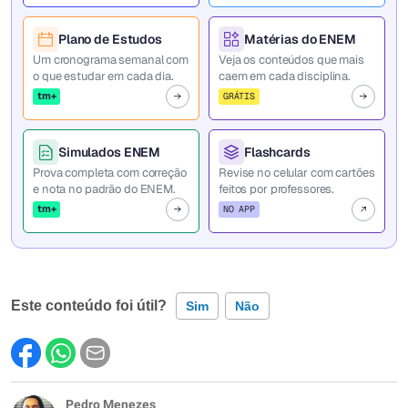
Plano de Estudos
Matérias do ENEM
Um cronograma semanal com
Veja os conteúdos que mais
o que estudar em cada dia.
caem em cada disciplina.
tm+
GRÁTIS
Simulados ENEM
Flashcards
Prova completa com correção
Revise no celular com cartões
e nota no padrão do ENEM.
feitos por professores.
tm+
NO APP
Este conteúdo foi útil?
Sim
Não
Este conteúdo contém informação incorreta
Este conteúdo não tem a informação que procuro
Pedro Menezes