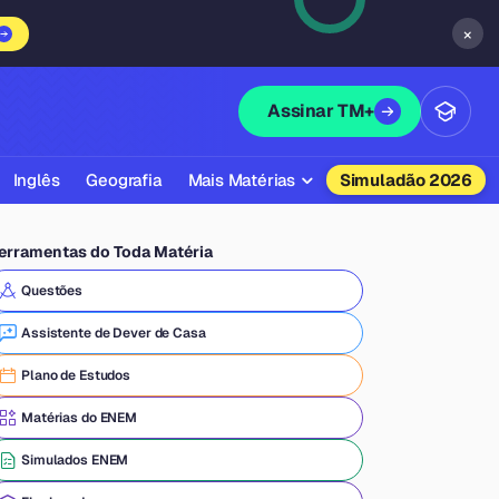
×
Assinar TM+
Inglês
Geografia
Mais Matérias
Simuladão 2026
Biologia
erramentas do Toda Matéria
Química
Questões
Física
Assistente de Dever de Casa
Filosofia
Plano de Estudos
Literatura
Matérias do ENEM
Sociologia
Simulados ENEM
Educação Física