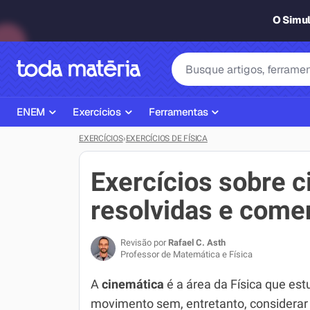
O Simu
ENEM
Exercícios
Ferramentas
EXERCÍCIOS
›
EXERCÍCIOS DE FÍSICA
Página Inicial ENEM
ENEM
Ajudante de Dever de Casa
Plano de Estudos
Matemática
Corretor de Redação
Exercícios sobre 
Matérias do ENEM
Português
Exercícios
resolvidas e come
Corretor de Redação
História
Gerador Referências Bibliográfi
Revisão por
Rafael C. Asth
Exercícios ENEM
Biologia
Professor de Matemática e Física
Simulados ENEM
Inglês
A
cinemática
é a área da Física que est
movimento sem, entretanto, considerar
Tira Dúvidas
Geografia