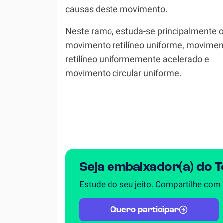
causas deste movimento.
Simulador SiSU
Física
Neste ramo, estuda-se principalmente 
Química
movimento retilíneo uniforme, movimen
Todos os Exercícios
retilíneo uniformemente acelerado e
movimento circular uniforme.
Seja embaixador(a) do 
Estude do seu jeito. Compartilhe com
Quero participar