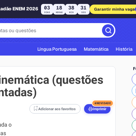
03
18
38
30
ladão ENEM 2026
Garantir minha vaga
DIAS
HORAS
MIN
SEG
Língua Portuguesa
Matemática
História
F
cinemática (questões
ntadas)
cas ABNT
+
NOVIDADE
Adicionar aos favoritos
Imprimir
uda o
 as