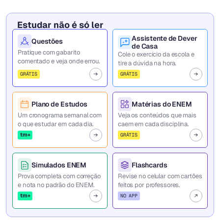
Estudar não é só ler
Assistente de Dever
Questões
de Casa
Pratique com gabarito
Cole o exercício da escola e
comentado e veja onde errou.
tire a dúvida na hora.
GRÁTIS
GRÁTIS
Plano de Estudos
Matérias do ENEM
Um cronograma semanal com
Veja os conteúdos que mais
o que estudar em cada dia.
caem em cada disciplina.
tm+
GRÁTIS
Simulados ENEM
Flashcards
Prova completa com correção
Revise no celular com cartões
e nota no padrão do ENEM.
feitos por professores.
tm+
NO APP