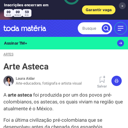
Inscrições encerram em
×
Garantir vaga
00
00
59
DIAS
HORAS
MIN
Busque
MEN
Assinar TM+
ARTES
Arte Asteca
Laura Aidar
Arte-educadora, fotógrafa e artista visual
Salvar
A
arte asteca
foi produzida por um dos povos pré-
colombianos, os astecas, os quais viviam na região que
atualmente é o México.
Foi a última civilização pré-colombiana que se
desenvolveu antes da chegada dos espanhóis