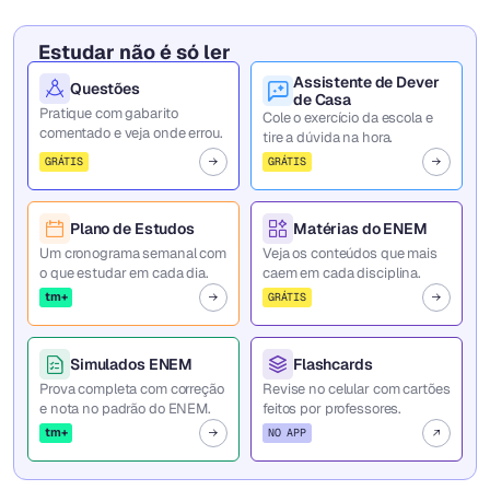
Estudar não é só ler
Assistente de Dever
Questões
de Casa
Pratique com gabarito
Cole o exercício da escola e
comentado e veja onde errou.
tire a dúvida na hora.
GRÁTIS
GRÁTIS
Plano de Estudos
Matérias do ENEM
Um cronograma semanal com
Veja os conteúdos que mais
o que estudar em cada dia.
caem em cada disciplina.
tm+
GRÁTIS
Simulados ENEM
Flashcards
Prova completa com correção
Revise no celular com cartões
e nota no padrão do ENEM.
feitos por professores.
tm+
NO APP