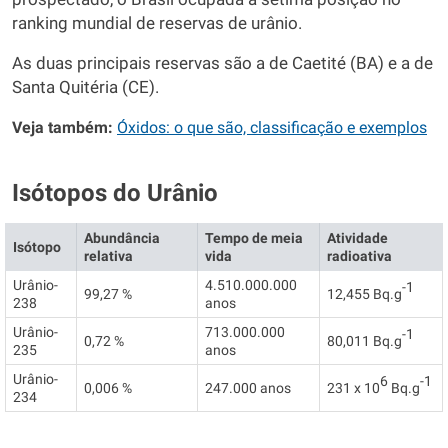
ranking mundial de reservas de urânio.
As duas principais reservas são a de Caetité (BA) e a de
Santa Quitéria (CE).
Veja também:
Óxidos: o que são, classificação e exemplos
Isótopos do Urânio
Abundância
Tempo de meia
Atividade
Isótopo
relativa
vida
radioativa
Urânio-
4.510.000.000
-1
99,27 %
12,455 Bq.g
238
anos
Urânio-
713.000.000
-1
0,72 %
80,011 Bq.g
235
anos
Urânio-
6
-1
0,006 %
247.000 anos
231 x 10
Bq.g
234