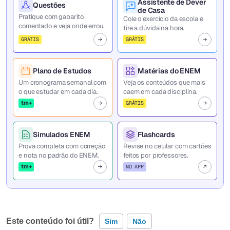
Assistente de Dever
Questões
de Casa
Pratique com gabarito
Cole o exercício da escola e
comentado e veja onde errou.
tire a dúvida na hora.
GRÁTIS
GRÁTIS
Plano de Estudos
Matérias do ENEM
Um cronograma semanal com
Veja os conteúdos que mais
o que estudar em cada dia.
caem em cada disciplina.
tm+
GRÁTIS
Simulados ENEM
Flashcards
Prova completa com correção
Revise no celular com cartões
e nota no padrão do ENEM.
feitos por professores.
tm+
NO APP
Este conteúdo foi útil?
Sim
Não