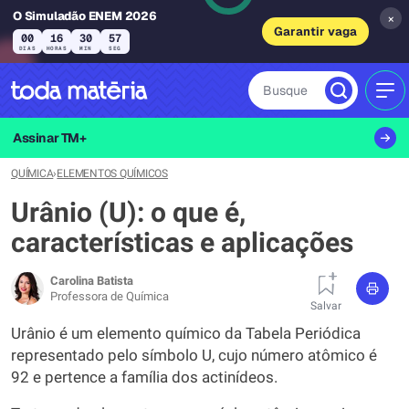
O Simuladão ENEM 2026
×
Garantir vaga
00
16
30
56
DIAS
HORAS
MIN
SEG
Busque
MEN
Assinar TM+
QUÍMICA
›
ELEMENTOS QUÍMICOS
Urânio (U): o que é,
características e aplicações
Carolina Batista
Professora de Química
Salvar
Urânio é um elemento químico da Tabela Periódica
representado pelo símbolo U, cujo número atômico é
92 e pertence a família dos actinídeos.