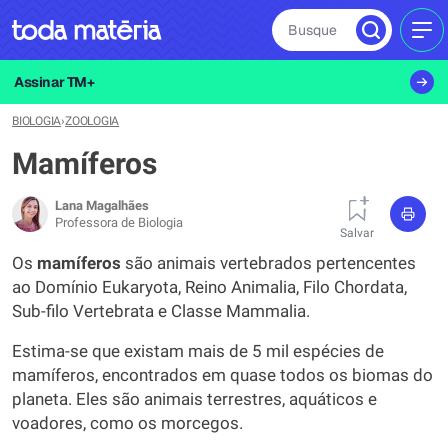
Busque
MEN
Assinar TM+
BIOLOGIA
›
ZOOLOGIA
Mamíferos
Lana Magalhães
Professora de Biologia
Salvar
Os
mamíferos
são animais vertebrados pertencentes
ao Domínio Eukaryota, Reino Animalia, Filo Chordata,
Sub-filo Vertebrata e Classe Mammalia.
Estima-se que existam mais de 5 mil espécies de
mamíferos, encontrados em quase todos os biomas do
planeta. Eles são animais terrestres, aquáticos e
voadores, como os morcegos.