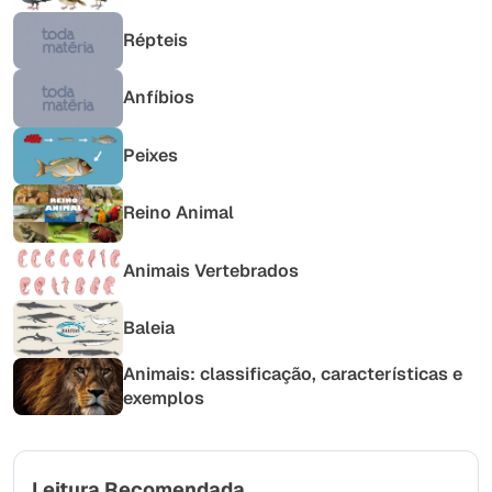
Répteis
Anfíbios
Peixes
Reino Animal
Animais Vertebrados
Baleia
Animais: classificação, características e
exemplos
Leitura Recomendada