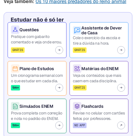
Veja também:
Os 10 maiores predadores do reino animal
Estudar não é só ler
Assistente de Dever
Questões
de Casa
Pratique com gabarito
Cole o exercício da escola e
comentado e veja onde errou.
tire a dúvida na hora.
GRÁTIS
GRÁTIS
Plano de Estudos
Matérias do ENEM
Um cronograma semanal com
Veja os conteúdos que mais
o que estudar em cada dia.
caem em cada disciplina.
tm+
GRÁTIS
Simulados ENEM
Flashcards
Prova completa com correção
Revise no celular com cartões
e nota no padrão do ENEM.
feitos por professores.
tm+
NO APP