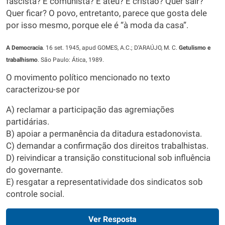
fascista? É comunista? É ateu? É cristão? Quer sair?
Quer ficar? O povo, entretanto, parece que gosta dele
por isso mesmo, porque ele é “à moda da casa”.
A Democracia
. 16 set. 1945, apud GOMES, A.C.; D’ARAÚJO, M. C.
Getulismo e
trabalhismo
. São Paulo: Ática, 1989.
O movimento político mencionado no texto
caracterizou-se por
A) reclamar a participação das agremiações
partidárias.
B) apoiar a permanência da ditadura estadonovista.
C) demandar a confirmação dos direitos trabalhistas.
D) reivindicar a transição constitucional sob influência
do governante.
E) resgatar a representatividade dos sindicatos sob
controle social.
Ver Resposta