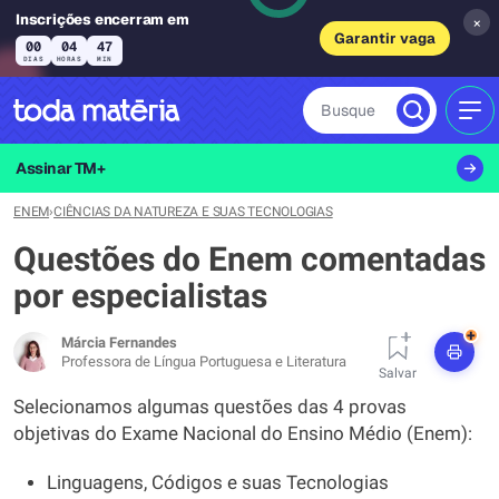
Inscrições encerram em
×
Garantir vaga
00
04
47
DIAS
HORAS
MIN
Busque
MEN
Assinar TM+
ENEM
›
CIÊNCIAS DA NATUREZA E SUAS TECNOLOGIAS
Questões do Enem comentadas
por especialistas
+
Márcia Fernandes
Professora de Língua Portuguesa e Literatura
Salvar
Selecionamos algumas questões das 4 provas
objetivas do Exame Nacional do Ensino Médio (Enem):
Linguagens, Códigos e suas Tecnologias