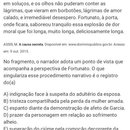
em soluços, e os olhos não puderam conter as
lágrimas, que vieram em borbotões, lágrimas de amor
calado, e irremediável desespero. Fortunato, à porta,
onde ficara, saboreou tranquilo essa explosão de dor
moral que foi longa, muito longa, deliciosamente longa.
ASSIS, M.
A causa secreta
. Disponível em: www.dominiopublico.gov.br. Acesso
em: 9 out. 2015.
No fragmento, o narrador adota um ponto de vista que
acompanha a perspectiva de Fortunato. O que
singulariza esse procedimento narrativo é o registro
do(a)
A) indignação face à suspeita do adultério da esposa.
B) tristeza compartilhada pela perda da mulher amada.
C) espanto diante da demonstração de afeto de Garcia.
D) prazer da personagem em relação ao sofrimento
alheio.
E) superação do ciúme pela comoção decorrente da