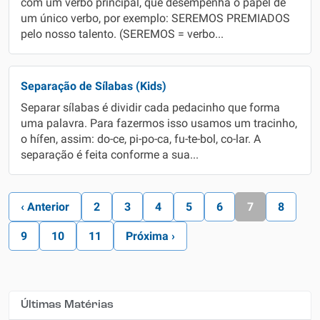
com um verbo principal, que desempenha o papel de
um único verbo, por exemplo: SEREMOS PREMIADOS
pelo nosso talento. (SEREMOS = verbo...
Separação de Sílabas (Kids)
Separar sílabas é dividir cada pedacinho que forma
uma palavra. Para fazermos isso usamos um tracinho,
o hífen, assim: do-ce, pi-po-ca, fu-te-bol, co-lar. A
separação é feita conforme a sua...
‹ Anterior
2
3
4
5
6
7
8
9
10
11
Próxima ›
Últimas Matérias